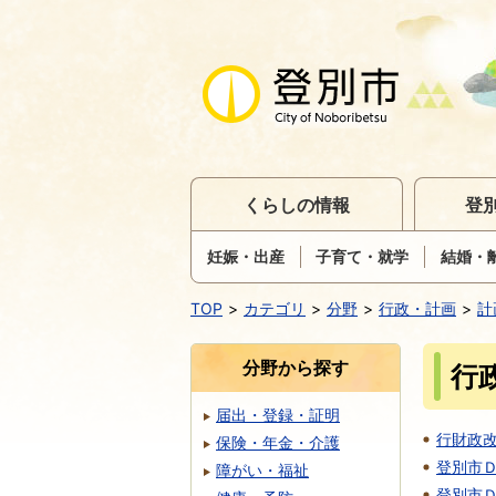
くらしの情報
登
妊娠・出産
子育て・就学
結婚・
TOP
カテゴリ
分野
行政・計画
計
分野から探す
行
届出・登録・証明
行財政改
保険・年金・介護
登別市
障がい・福祉
登別市