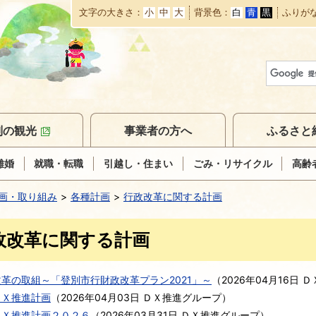
文字の大きさ
小
中
大
背景色
白
青
黒
ふりが
本
文
へ
移
動
別の観光
事業者の方へ
ふるさと
離婚
就職・転職
引越し・住まい
ごみ・リサイクル
高齢
画・取り組み
各種計画
行政改革に関する計画
政改革に関する計画
革の取組～「登別市行財政改革プラン2021」～
（
2026年04月16日
Ｄ
ＤＸ推進計画
（
2026年04月03日
ＤＸ推進グループ
）
ＤＸ推進計画２０２６
（
2026年03月31日
ＤＸ推進グループ
）