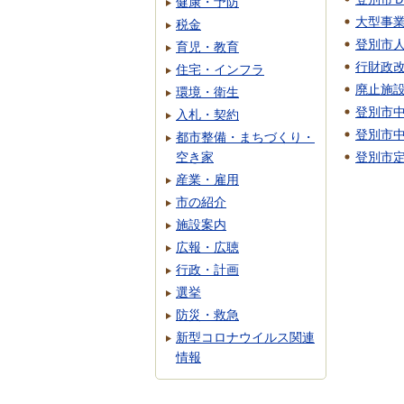
健康・予防
大型事
税金
登別市
育児・教育
行財政改
住宅・インフラ
廃止施
環境・衛生
登別市
入札・契約
登別市
都市整備・まちづくり・
空き家
登別市
産業・雇用
市の紹介
施設案内
広報・広聴
行政・計画
選挙
防災・救急
新型コロナウイルス関連
情報