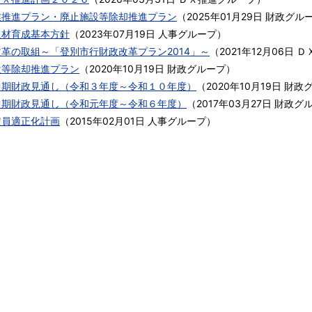
業推進プラン・廃止施設等除却推進プラン
（
2025年01月29日
財政グル
人材育成基本方針
（
2023年07月19日
人事グループ
）
革の取組～「登別市行財政改革プラン2014」～
（
2021年12月06日
Ｄ
設等除却推進プラン
（
2020年10月19日
財政グループ
）
中期財政見通し（令和３年度～令和１０年度）
（
2020年10月19日
財政
中期財政見通し（令和元年度～令和６年度）
（
2017年03月27日
財政グ
定員適正化計画
（
2015年02月01日
人事グループ
）