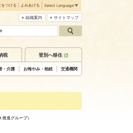
なをつける
よみあげる
Select Language
▼
組織案内
サイトマップ
納税
登別へ移住
者・介護
お悔やみ・相続
交通機関
Ｘ推進グループ
）