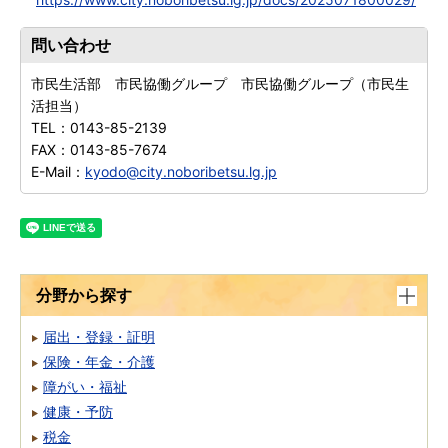
問い合わせ
市民生活部 市民協働グループ 市民協働グループ（市民生
活担当）
TEL：
0143-85-2139
FAX：
0143-85-7674
E-Mail：
kyodo@city.noboribetsu.lg.jp
分野から探す
届出・登録・証明
保険・年金・介護
障がい・福祉
健康・予防
税金