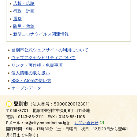
広報・広聴
行政・計画
選挙
防災・救急
新型コロナウイルス関連情報
登別市公式ウェブサイトの利用について
ウェブアクセシビリティについて
リンク・著作権・免責事項
個人情報の取り扱い
RSS・Atomの使い方
オープンデータ
登別市
（法人番号：5000020012301）
〒059-8701
北海道登別市中央町6丁目11番地
電話：0143-85-2111
FAX：0143-85-1108
Eメール：pr@city.noboribetsu.lg.jp
お問い合わせ
開庁時間：9時～17時30分（土・日曜日、祝日、12月29日から翌年1
月3日までを除く）