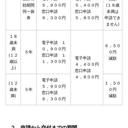
効期間
５，９００円
５，４００円
(１８歳
同一旅
窓口申請
窓口申請
未満は
券
６，３００円
５，８００円
申請でき
ません)
１８
歳未
電子申請 １
６，５０
満
０，９００円
５年
０円
(１２
窓口申請 １
電子申請
減額
歳以
１，３００円
４，４００円
上)
窓口申請
４，８００円
電子申請
(１２
１，５０
５，９００円
歳未
５年
０円
窓口申請
満)
減額
６，３００円
２ 申請から交付までの期間