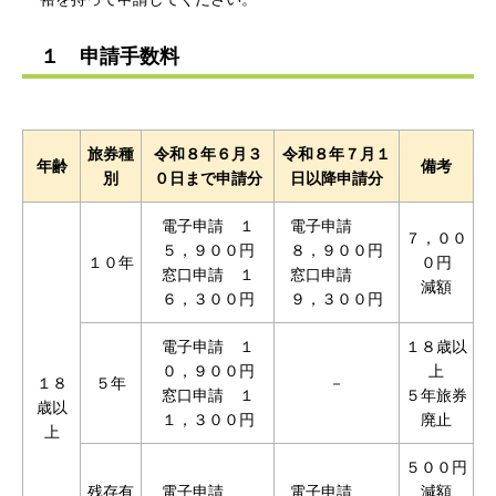
１ 申請手数料
旅券種
令和８年６月３
令和８年７月１
年齢
備考
別
０日まで申請分
日以降申請分
電子申請 １
電子申請
７，００
５，９００円
８，９００円
１０年
０円
窓口申請 １
窓口申請
減額
６，３００円
９，３００円
電子申請 １
１８歳以
０，９００円
上
１８
５年
－
窓口申請 １
５年旅券
歳以
１，３００円
廃止
上
５００円
残存有
電子申請
電子申請
減額