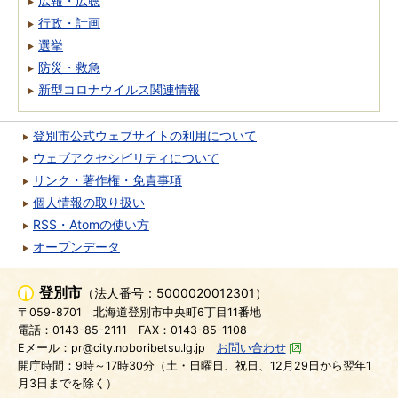
広報・広聴
行政・計画
選挙
防災・救急
新型コロナウイルス関連情報
登別市公式ウェブサイトの利用について
ウェブアクセシビリティについて
リンク・著作権・免責事項
個人情報の取り扱い
RSS・Atomの使い方
オープンデータ
登別市
（法人番号：5000020012301）
〒059-8701
北海道登別市中央町6丁目11番地
電話：0143-85-2111
FAX：0143-85-1108
Eメール：pr@city.noboribetsu.lg.jp
お問い合わせ
開庁時間：9時～17時30分（土・日曜日、祝日、12月29日から翌年1
月3日までを除く）