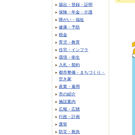
届出・登録・証明
保険・年金・介護
障がい・福祉
健康・予防
税金
育児・教育
住宅・インフラ
環境・衛生
入札・契約
都市整備・まちづくり・
空き家
産業・雇用
市の紹介
施設案内
広報・広聴
行政・計画
選挙
防災・救急