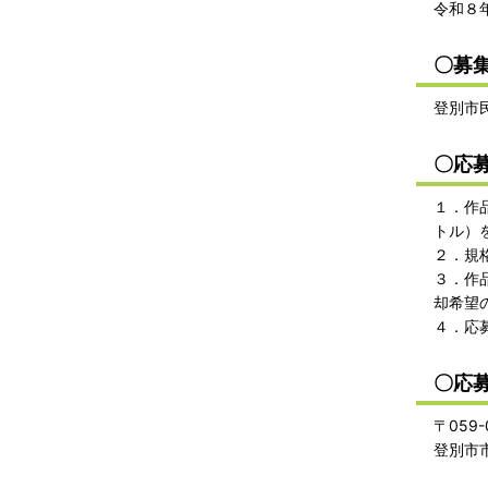
令和８
〇募
登別市
〇応
１．作
トル）
２．規
３．作
却希望
４．応
〇応
〒059
登別市