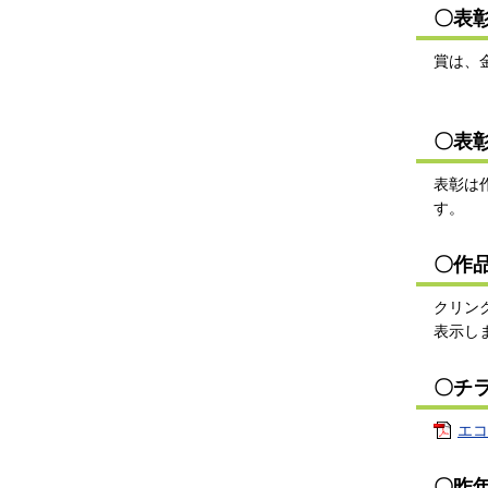
〇表
賞は、
〇表
表彰は
す。
〇作
クリン
表示し
〇チ
エコ
〇昨