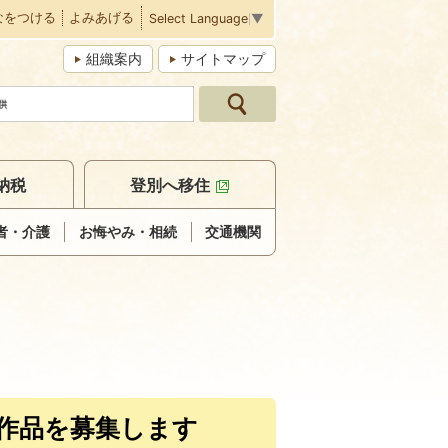
なをつける
よみあげる
Select Language
▼
組織案内
サイトマップ
納税
登別へ移住
者・介護
お悔やみ・相続
交通機関
作品を募集します