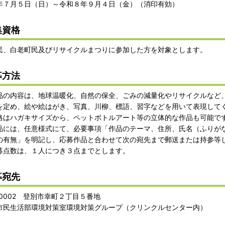
年７月５日（日）～令和８年９月４日（金）（消印有効）
集資格
民、白老町民及びリサイクルまつりに参加した方を対象とします。
募方法
品の内容は、地球温暖化、自然の保全、ごみの減量化やリサイクルなど
を定め、絵や絵はがき、写真、川柳、標語、習字などを用いて表現して
格はハガキサイズから、ペットボトルアート等の立体的な作品も可能で
品には、任意様式にて、必要事項「作品のテーマ、住所、氏名（ふりが
の有無」を明記し、応募作品と合わせて次の宛先まで郵送または持参等
募点数は、１人につき３点までとします。
募宛先
-0002 登別市幸町２丁目５番地
市民生活部環境対策室環境対策グループ（クリンクルセンター内）