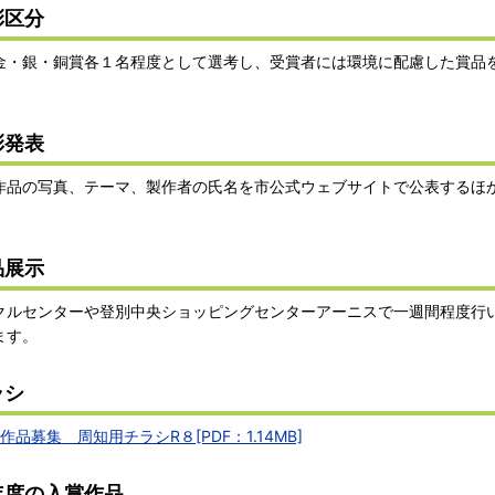
彰区分
金・銀・銅賞各１名程度として選考し、受賞者には環境に配慮した賞品
彰発表
作品の写真、テーマ、製作者の氏名を市公式ウェブサイトで公表するほ
品展示
クルセンターや登別中央ショッピングセンターアーニスで一週間程度行
ます。
ラシ
作品募集 周知用チラシR８[PDF：1.14MB]
年度の入賞作品