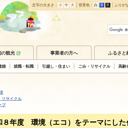
文字の大きさ
小
中
大
背景色
白
青
黒
ふりが
本
文
へ
移
動
別の観光
事業者の方へ
ふるさと
離婚
就職・転職
引越し・住まい
ごみ・リサイクル
高齢
境
・リサイクル
ープ
和８年度 環境（エコ）をテーマにした