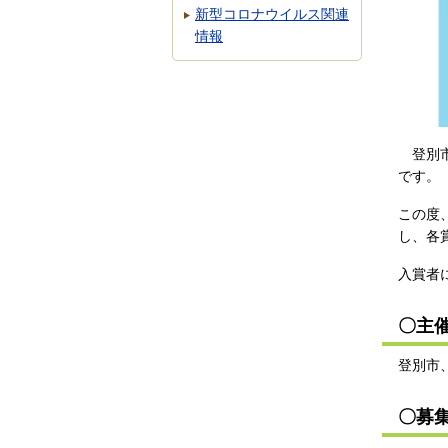
新型コロナウイルス関連
情報
登別市
です。
この度
し、各
入賞者
〇主
登別市
〇募