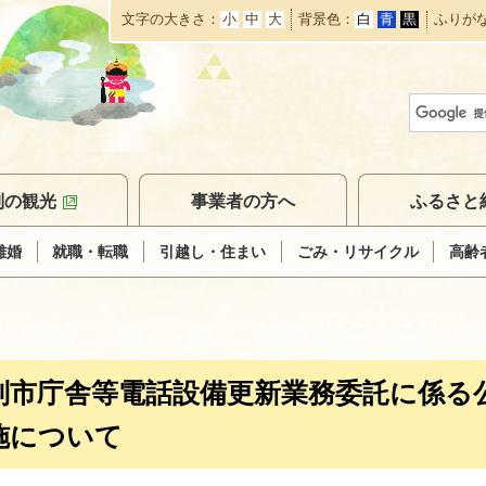
文字の大きさ
小
中
大
背景色
白
青
黒
ふりが
本
文
へ
移
動
別の観光
事業者の方へ
ふるさと
離婚
就職・転職
引越し・住まい
ごみ・リサイクル
高齢
別市庁舎等電話設備更新業務委託に係る
施について