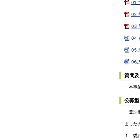
01
02
03
04
05
06
質問及
本事業
公募型
登別市
ました
１ 委