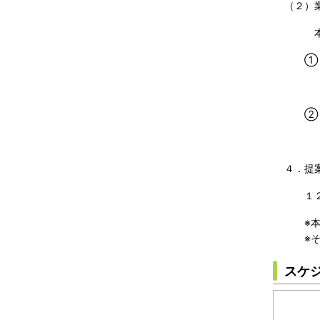
（２）
本業務
① 
契約
② 
令和８
４．提
１２６
※本上
※その
スケ