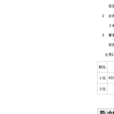
登別市
２ 企
２
３ 審
登別市
を受託
順位
１位
K
２位
問い合