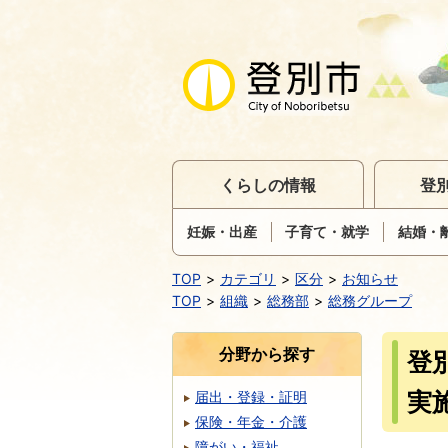
くらしの情報
登
妊娠・出産
子育て・就学
結婚・
TOP
カテゴリ
区分
お知らせ
TOP
組織
総務部
総務グループ
分野から探す
登
実
届出・登録・証明
保険・年金・介護
障がい・福祉