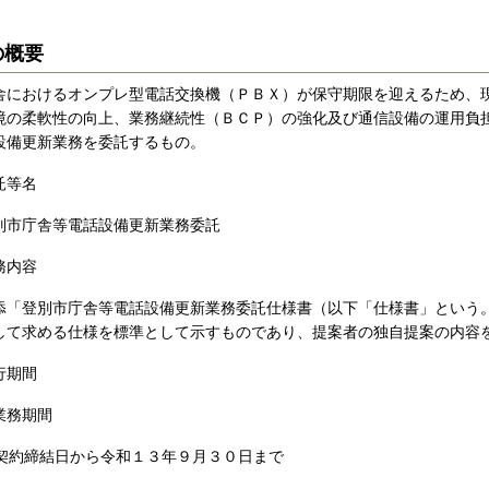
の概要
舎におけるオンプレ型電話交換機（ＰＢＸ）が保守期限を迎えるため、
境の柔軟性の向上、業務継続性（ＢＣＰ）の強化及び通信設備の運用負
設備更新業務を委託するもの。
託等名
庁舎等電話設備更新業務委託
務内容
登別市庁舎等電話設備更新業務委託仕様書（以下「仕様書」という。
して求める仕様を標準として示すものであり、提案者の独自提案の内容
行期間
業務期間
結日から令和１３年９月３０日まで