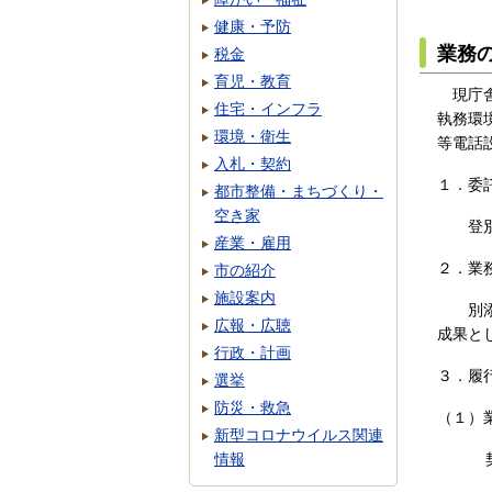
健康・予防
業務
税金
育児・教育
現庁
住宅・インフラ
執務環
環境・衛生
等電話
入札・契約
１．委
都市整備・まちづくり・
空き家
登別市
産業・雇用
２．業
市の紹介
施設案内
別添「
広報・広聴
成果と
行政・計画
３．履
選挙
防災・救急
（１）
新型コロナウイルス関連
情報
契約締