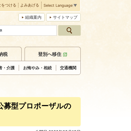
なをつける
よみあげる
Select Language
▼
組織案内
サイトマップ
納税
登別へ移住
者・介護
お悔やみ・相続
交通機関
公募型プロポーザルの