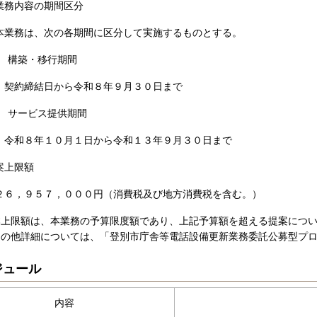
業務内容の期間区分
は、次の各期間に区分して実施するものとする。
構築・移行期間
締結日から令和８年９月３０日まで
サービス提供期間
年１０月１日から令和１３年９月３０日まで
案上限額
，９５７，０００円
（消費税及び地方消費税を含む。）
限額は、本業務の予算限度額であり、上記予算額を超える提案につい
他詳細については、「登別市庁舎等電話設備更新業務委託公募型プロ
ジュール
内容