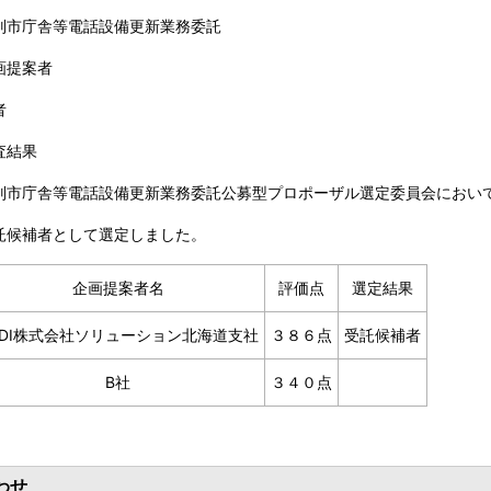
庁舎等電話設備更新業務委託
画提案者
者
査結果
庁舎等電話設備更新業務委託公募型プロポーザル選定委員会において
候補者として選定しました。
企画提案者名
評価点
選定結果
DDI株式会社ソリューション北海道支社
３８６点
受託候補者
B社
３４０点
わせ