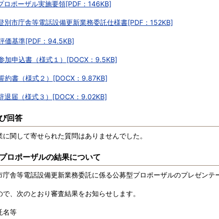
_プロポーザル実施要領[PDF：146KB]
_登別市庁舎等電話設備更新業務委託仕様書[PDF：152KB]
_評価基準[PDF：94.5KB]
_参加申込書（様式１）[DOCX：9.5KB]
_誓約書（様式２）[DOCX：9.87KB]
_辞退届（様式３）[DOCX：9.02KB]
び回答
に関して寄せられた質問はありませんでした。
プロポーザルの結果について
庁舎等電話設備更新業務委託に係る公募型プロポーザルのプレゼンテ
ので、次のとおり審査結果をお知らせします。
託名等