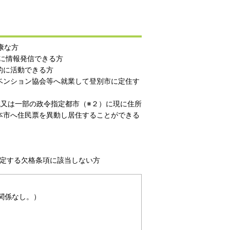
康な方
的に情報発信できる方
的に活動できる方
ベンション協会等へ就業して登別市に定住す
又は一部の政令指定都市（※２）に現に住所
本市へ住民票を異動し居住することができる
規定する欠格条項に該当しない方
関係なし。）