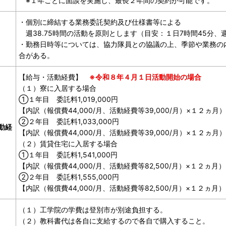
※１年ごとに面談を実施し、最長２年間の契約が可能です。
・個別に締結する業務委託契約及び仕様書等による
週38.75時間の活動を原則とします（目安：１日7時間45分、
・勤務日時等については、協力隊員との協議の上、季節や業務の
合がある。
【給与・活動経費】
※令和８年４月１日活動開始の場合
（１）寮に入居する場合
①１年目 委託料1,019,000円
【内訳（報償費44,000/月、活動経費等39,000/月）×１２ヵ月）
②２年目 委託料1,033,000円
動経
【内訳（報償費44,000/月、活動経費等39,000/月）×１２ヵ月）
（２）賃貸住宅に入居する場合
①１年目 委託料1,541,000円
【内訳（報償費44,000/月、活動経費等82,500/月）×１２ヵ月）
②２年目 委託料1,555,000円
【内訳（報償費44,000/月、活動経費等82,500/月）×１２ヵ月）
（１）工学院の学費は登別市が別途負担する。
（２）教科書代は各自に支給するので各自で購入すること。