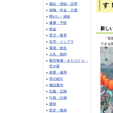
す
届出・登録・証明
保険・年金・介護
障がい・福祉
健康・予防
新し
税金
育児・教育
「登別
住宅・インフラ
できる
環境・衛生
入札・契約
都市整備・まちづくり・
空き家
産業・雇用
市の紹介
施設案内
広報・広聴
行政・計画
選挙
防災・救急