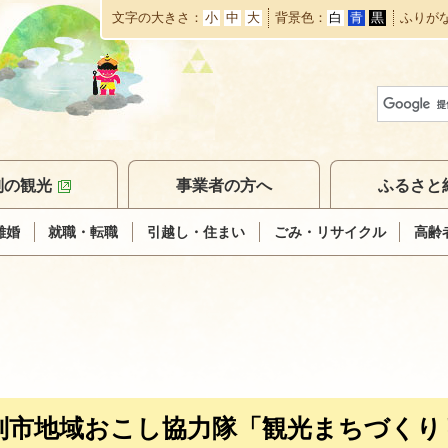
文字の大きさ
小
中
大
背景色
白
青
黒
ふりが
本
文
へ
移
動
別の観光
事業者の方へ
ふるさと
離婚
就職・転職
引越し・住まい
ごみ・リサイクル
高齢
別市地域おこし協力隊「観光まちづくり