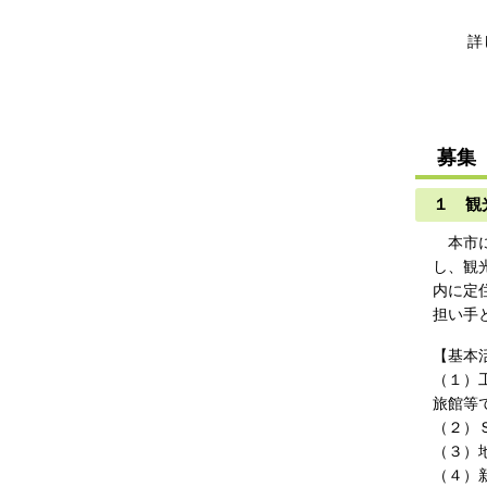
詳し
募集
１ 観
本市に
し、観
内に定
担い手
【基本
（１）
旅館等
（２）
（３）
（４）