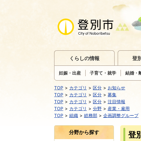
くらしの情報
登
妊娠・出産
子育て・就学
結婚・
TOP
カテゴリ
区分
お知らせ
TOP
カテゴリ
区分
募集
TOP
カテゴリ
区分
注目情報
TOP
カテゴリ
分野
産業・雇用
TOP
組織
総務部
企画調整グループ
分野から探す
登