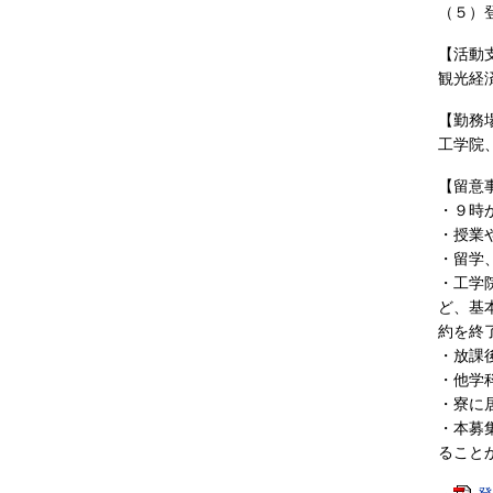
（５）
【活動
観光経
【勤務
工学院
【留意
・９時
・授業
・留学
・工学
ど、基
約を終
・放課
・他学
・寮に
・本募
ること