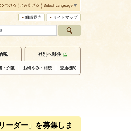
なをつける
よみあげる
Select Language
▼
組織案内
サイトマップ
納税
登別へ移住
者・介護
お悔やみ・相続
交通機関
リーダー」を募集しま