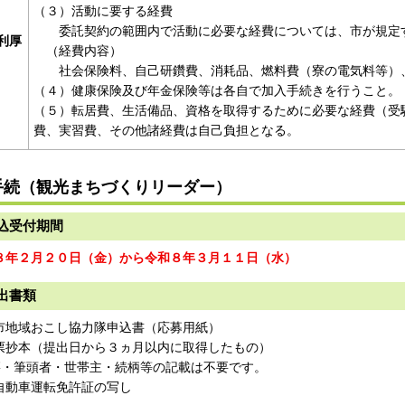
（３）活動に要する経費
委託契約の範囲内で活動に必要な経費については、市が規定
利厚
（経費内容）
社会保険料、自己研鑽費、消耗品、燃料費（寮の電気料等）
（４）健康保険及び年金保険等は各自で加入手続きを行うこと。
（５）転居費、生活備品、資格を取得するために必要な経費（受
費、実習費、その他諸経費は自己負担となる。
手続（観光まちづくりリーダー）
申込受付期間
年２月２０日（金）から令和８年３
月１１日（水）
出書類
市地域おこし協力隊申込書（応募用紙）
票抄本（提出日から３ヵ月以内に取得したもの）
・筆頭者・世帯主・続柄等の記載は不要です。
自動車運転免許証の写し