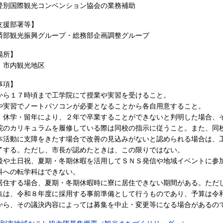
登別国際観光コンベンション協会の業務補助
支援部署等】
済部観光振興グループ・総務部企画調整グループ
場所】
、市内観光地区
事項】
から１７時頃まで工学院にて授業や実習を受けること。
や実習でノートパソコンが必要となることから各自用意すること。
、休学・留年により、２年で卒業することができないと判明した場合、
院のカリキュラムを履修している際は同校の指示に従うこと。また、同
本活動に支障をきたす場合で改善の見込みがないと認められる場合は、
了する。ただし、市長が認めたときは、この限りではない。
後や土日祝、夏期・冬期休暇を活用してＳＮＳ発信や地域イベントに参
科への転学科はできない。
居住する場合、夏期・冬期休暇時に寮に居住できない期間がある。ただ
集は、令和８年度に採用する事前準備として行うものであり、予算は令
から、その議決内容によっては募集を中止・変更等になる場合があるの