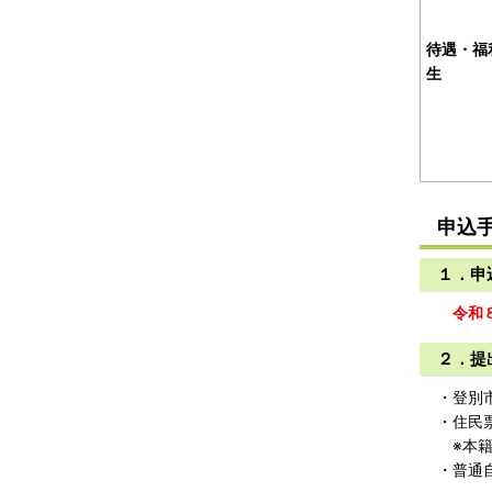
待遇・福
生
申込
１．
令和８
２．提
・登別
・住民
※本籍
・普通