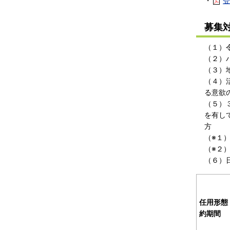
・
登
募集
（１）
（２）パ
（３）
（４）
る意欲
（５）
を有し
方
（※１
（※２
（６）
任用形態
約期間