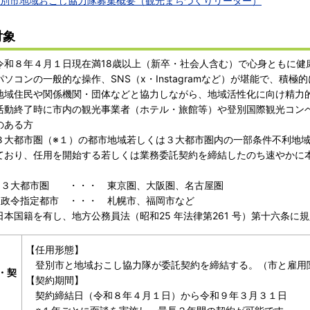
別市地域おこし協力隊募集概要（観光まちづくりリーダー）
対象
令和８年４月１日現在満18歳以上（新卒・社会人含む）で心身ともに健
ソコンの一般的な操作、SNS（x・Instagramなど）が堪能で、積極
地域住民や関係機関・団体などと協力しながら、地域活性化に向け精力
活動終了時に市内の観光事業者（ホテル・旅館等）や登別国際観光コン
のある方
３大都市圏（※１）の都市地域若しくは３大都市圏内の一部条件不利地域
ており、任用を開始する若しくは業務委託契約を締結したのち速やかに
）３大都市圏 ・・・ 東京圏、大阪圏、名古屋圏
）政令指定都市 ・・・ 札幌市、福岡市など
日本国籍を有し、地方公務員法（昭和25 年法律第261 号）第十六条に
【任用形態】
登別市と地域おこし協力隊が委託契約を締結する。（市と雇用
・契
【契約期間】
契約締結日（令和８年４月１日）から令和９年３月３１日