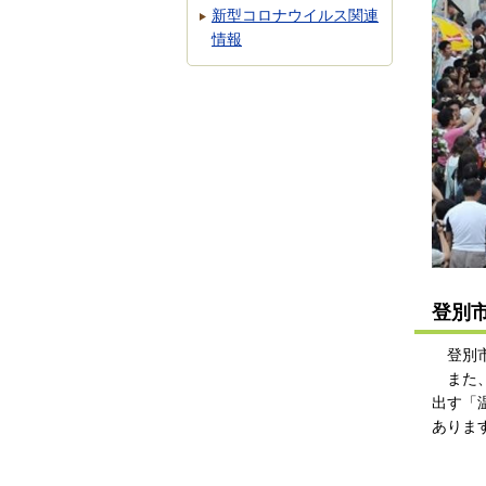
新型コロナウイルス関連
情報
登別
登別市
また、
出す「
ありま