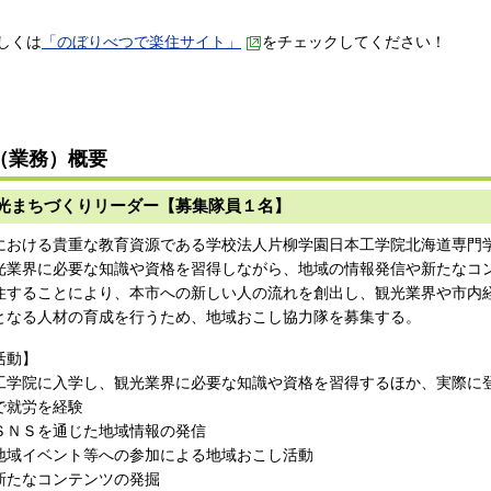
くは
「のぼりべつで楽住サイト」
をチェックしてください
（業務）概要
光まちづくりリーダー
【募集隊員１名】
おける貴重な教育資源である学校法人片柳学園日本工学院北海道専門
光業界に必要な知識や資格を習得しながら、地域の情報発信や新たなコ
住することにより、本市への新しい人の流れを創出し、観光業界や市内
となる人材の育成を行うため、地域おこし協力隊を募集する。
活動】
工学院に入学し、観光業界に必要な知識や資格を習得するほか、実際に
で就労を経験
ＳＮＳを通じた地域情報の発信
地域イベント等への参加による地域おこし活動
新たなコンテンツの発掘