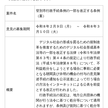
登別市行政手続条例の一部を改正する条例
案件名
（案）
令和８年２月９日（月） ～ 令和８年３
意見の募集期間
月１０日（火）
デジタル社会の形成を図るための規制改
革を推進するためのデジタル社会形成基本
法等の一部を改正する法律（令和５年法律
第６３号）第４４条の規定により行政手続
法（平成５年法律第８８号）について、不
利益処分をしようとする場合に事前に必要
となる聴聞及び弁明の機会の付与の意見陳
述手続の通知を公示送達によって行う場合
の方法をインターネットによる公表を前提
概要
とする改正が行われました。
行政手続法の規定は、地方公共団体の機
関が行う法令に基づく処分等について適用
されますが、条例及び規則に基づく処分等