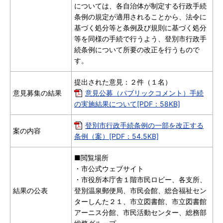
については、各自治体が制定する行政手続
条例の規定が適用されることから、法令に
基づく処分等と条例及び規則に基づく処分
等を同様の手続で行うよう、登別市行政手
続条例について所要の改正を行うもので
す。
提出された意見：２件（１名）
意見募集の結果
意見公募（パブリックコメント）手続
の実施結果について[PDF：58KB]
登別市行政手続条例の一部を改正する
案の内容
条例（案）[PDF：54.5KB]
■閲覧場所
・市公式ウェブサイト
・市役所本庁舎１階市民ロビー、各支所、
結果の公表
登別温泉郵便局、市民会館、総合福祉セン
ターしんた２１、市立図書館、市立図書館
アーニス分館、市民活動センター、総務部