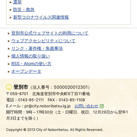
選挙
防災・救急
新型コロナウイルス関連情報
登別市公式ウェブサイトの利用について
ウェブアクセシビリティについて
リンク・著作権・免責事項
個人情報の取り扱い
RSS・Atomの使い方
オープンデータ
登別市
（法人番号：5000020012301）
〒059-8701
北海道登別市中央町6丁目11番地
電話：0143-85-2111
FAX：0143-85-1108
Eメール：pr@city.noboribetsu.lg.jp
お問い合わせ
開庁時間：9時～17時30分（土・日曜日、祝日、12月29日から翌年1
月3日までを除く）
Copyright © 2013 City of Noboribetsu. All Rights Reserved.