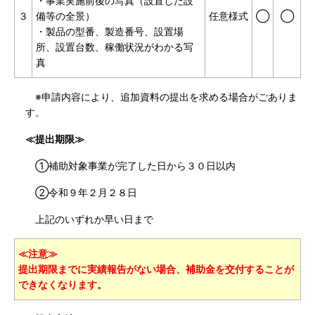
・事業実施前後の写真（設置した設
３
備等の全景）
任意様式
◯
◯
・製品の型番、製造番号、設置場
所、設置台数、稼働状況がわかる写
真
※申請内容により、追加資料の提出を求める場合がごありま
す。
≪提出期限≫
①補助対象事業が完了した日から３０日以内
②令和９年２月２８日
上記のいずれか早い日まで
≪注意≫
提出期限までに実績報告がない場合、補助金を交付することが
できなくなります。