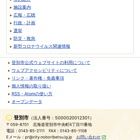
施設案内
広報・広聴
行政・計画
選挙
防災・救急
新型コロナウイルス関連情報
登別市公式ウェブサイトの利用について
ウェブアクセシビリティについて
リンク・著作権・免責事項
個人情報の取り扱い
RSS・Atomの使い方
オープンデータ
登別市
（法人番号：5000020012301）
〒059-8701
北海道登別市中央町6丁目11番地
電話：0143-85-2111
FAX：0143-85-1108
Eメール：pr@city.noboribetsu.lg.jp
お問い合わせ