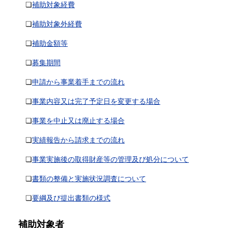
❏
補助対象経費
❏
補助対象外経費
❏
補助金額等
❏
募集期間
❏
申請から事業着手までの流れ
❏
事業内容又は完了予定日を変更する場合
❏
事業を中止又は廃止する場合
❏
実績報告から請求までの流れ
❏
事業実施後の取得財産等の管理及び処分について
❏
書類の整備と実施状況調査について
❏
要綱及び提出書類の様式
補助対象者