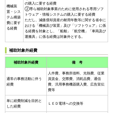
の購入に要する経費
機械装
②専ら補助対象事業のために使用される専用ソフ
置・シス
トウェア・情報システムの購入に要する経費
テム構築
ただし、減価償却資産の耐用年数等に関する省令に
費に要す
おける「機械及び装置」及び「ソフトウェア」に係
る経費
る経費を対象とし、「船舶」「航空機」「車両及び
運搬具」に係る経費は対象外とする。
補助対象外経費
補助対象外経費
備 考
人件費、事務所借料、光熱費、従業
通常の事務活動に伴う
員賃金、交際費、消耗品費、通信
経費
費、汎用事務機器購入費、広告宣伝
費等
単に経費削減を目的と
ＬＥＤ電球への交換等
した経費