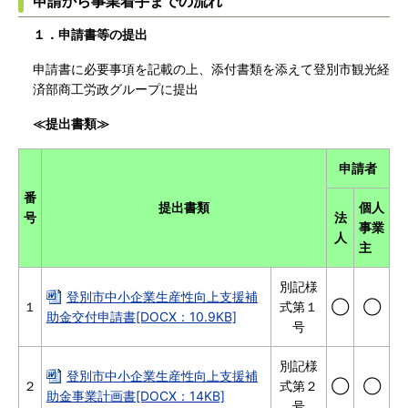
申請から事業着手までの流れ
１．申請書等の提出
申請書に必要事項を記載の上、添付書類を添えて登別市観光経
済部商工労政グループに提出
≪提出書類≫
申請者
番
提出書類
個人
号
法
事業
人
主
別記様
登別市中小企業生産性向上支援補
１
式第１
◯
◯
助金交付申請書[DOCX：10.9KB]
号
別記様
登別市中小企業生産性向上支援補
２
式第２
◯
◯
助金事業計画書[DOCX：14KB]
号