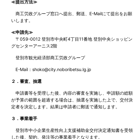
≪提出方法≫
商工労政グループ窓口へ提出、郵送、E-Mailにて提出をお願
いします。
≪申請先≫
〒059-0012 登別市中央町4丁目11番地 登別中央ショッピン
グセンターアーニス2階
登別市観光経済部商工労政グループ
E-Mail：shoko@city.noboribetsu.lg.jp
２．審査、抽選
申請書等を受理した後、内容の審査を実施し、申請額の総額
が予算の範囲を超過する場合は、抽選を実施した上で、交付決
定者を決定します。結果は申請者に郵送で通知します。
３．事業着手
登別市中小企業生産性向上支援補助金交付決定通知書を受領
した後、契約、発注等の事業着手となります。