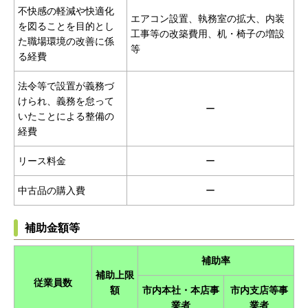
不快感の軽減や快適化
エアコン設置、執務室の拡大、内装
を図ることを目的とし
工事等の改築費用、机・椅子の増設
た職場環境の改善に係
等
る経費
法令等で設置が義務づ
けられ、義務を怠って
ー
いたことによる整備の
経費
リース料金
ー
中古品の購入費
ー
補助金額等
補助率
補助上限
従業員数
額
市内本社・本店事
市内支店等事
業者
業者