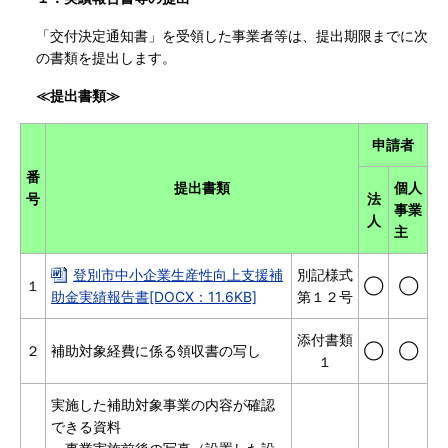
「交付決定通知書」を受領した事業者等は、提出期限までに次
の書類を提出します。
≪提出書類≫
申請者
番
提出書類
個人
号
法
事業
人
主
登別市中小企業生産性向上支援補
別記様式
１
◯
◯
助金実績報告書[DOCX：11.6KB]
第１２号
添付書類
２
補助対象経費に係る領収書の写し
◯
◯
１
実施した補助対象事業の内容が確認
できる資料