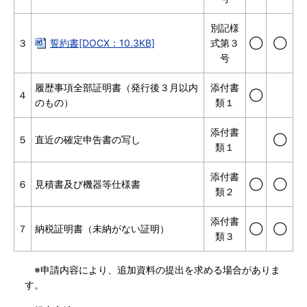
別記様
３
誓約書[DOCX：10.3KB]
式第３
◯
◯
号
履歴事項全部証明書（発行後３月以内
添付書
４
◯
のもの）
類１
添付書
５
直近の確定申告書の写し
◯
類１
添付書
６
見積書及び機器等仕様書
◯
◯
類２
添付書
７
納税証明書（未納がない証明）
◯
◯
類３
※申請内容により、追加資料の提出を求める場合がありま
す。