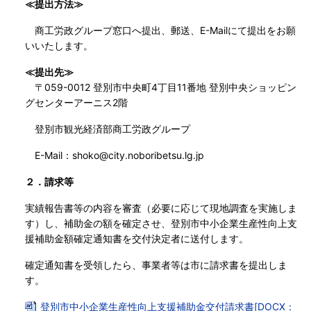
≪提出方法≫
商工労政グループ窓口へ提出、郵送、E-Mailにて提出をお願
いいたします。
≪提出先≫
〒059-0012 登別市中央町4丁目11番地 登別中央ショッピン
グセンターアーニス2階
登別市観光経済部商工労政グループ
E-Mail：shoko@city.noboribetsu.lg.jp
２．請求等
実績報告書等の内容を審査（必要に応じて現地調査を実施しま
す）し、補助金の額を確定させ、登別市中小企業生産性向上支
援補助金額確定通知書を交付決定者に送付します。
確定通知書を受領したら、事業者等は市に請求書を提出しま
す。
登別市中小企業生産性向上支援補助金交付請求書[DOCX：