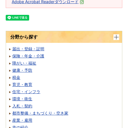
Adobe Acrobat Readerダウンロード
分野から探す
届出・登録・証明
保険・年金・介護
障がい・福祉
健康・予防
税金
育児・教育
住宅・インフラ
環境・衛生
入札・契約
都市整備・まちづくり・空き家
産業・雇用
市の紹介