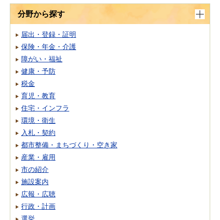
分野から探す
届出・登録・証明
保険・年金・介護
障がい・福祉
健康・予防
税金
育児・教育
住宅・インフラ
環境・衛生
入札・契約
都市整備・まちづくり・空き家
産業・雇用
市の紹介
施設案内
広報・広聴
行政・計画
選挙