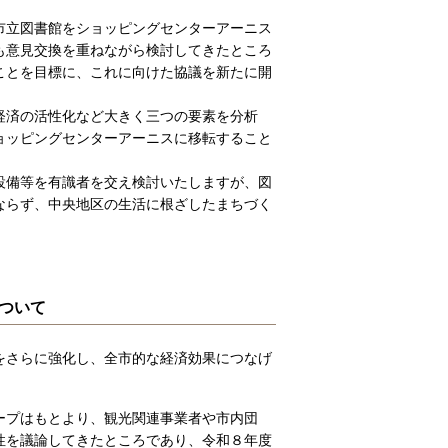
市立図書館をショッピングセンターアーニス
も意見交換を重ねながら検討してきたところ
ことを目標に、これに向けた協議を新たに開
経済の活性化など大きく三つの要素を分析
ョッピングセンターアーニスに移転すること
設備等を有識者を交え検討いたしますが、図
ならず、中央地区の生活に根ざしたまちづく
ついて
をさらに強化し、全市的な経済効果につなげ
ープはもとより、観光関連事業者や市内団
性を議論してきたところであり、令和８年度