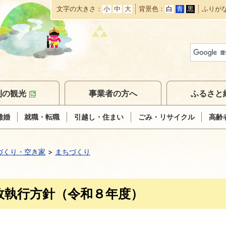
文字の大きさ
小
中
大
背景色
白
青
黒
ふりが
本
文
へ
移
動
別の観光
事業者の方へ
ふるさと
離婚
就職・転職
引越し・住まい
ごみ・リサイクル
高齢
づくり・空き家
まちづくり
政執行方針（令和８年度）