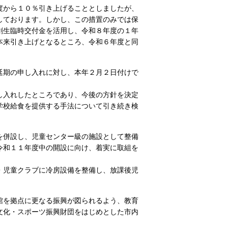
度から１０％引き上げることとしましたが、
しております。しかし、この措置のみでは保
創生臨時交付金を活用し、令和８年度の１年
本来引き上げとなるところ、令和６年度と同
延期の申し入れに対し、本年２月２日付けで
し入れしたところであり、今後の方針を決定
学校給食を提供する手法について引き続き検
を併設し、児童センター級の施設として整備
令和１１年度中の開設に向け、着実に取組を
・児童クラブに冷房設備を整備し、放課後児
館を拠点に更なる振興が図られるよう、教育
文化・スポーツ振興財団をはじめとした市内