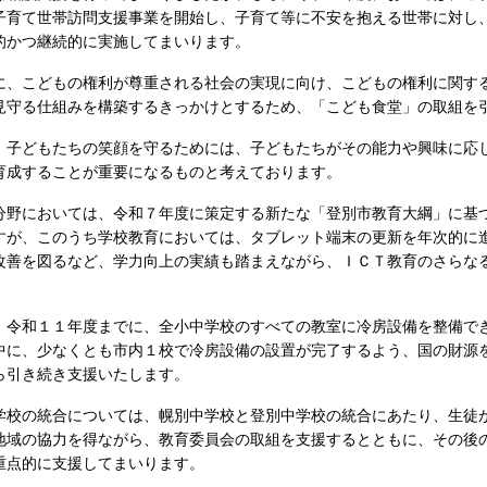
子育て世帯訪問支援事業を開始し、子育て等に不安を抱える世帯に対し
的かつ継続的に実施してまいります。
、こどもの権利が尊重される社会の実現に向け、こどもの権利に関す
見守る仕組みを構築するきっかけとするため、「こども食堂」の取組を
子どもたちの笑顔を守るためには、子どもたちがその能力や興味に応
育成することが重要になるものと考えております。
野においては、令和７年度に策定する新たな「登別市教育大綱」に基
すが、このうち学校教育においては、タブレット端末の更新を年次的に
改善を図るなど、学力向上の実績も踏まえながら、ＩＣＴ教育のさらな
。
令和１１年度までに、全小中学校のすべての教室に冷房設備を整備で
中に、少なくとも市内１校で冷房設備の設置が完了するよう、国の財源
ら引き続き支援いたします。
校の統合については、幌別中学校と登別中学校の統合にあたり、生徒
地域の協力を得ながら、教育委員会の取組を支援するとともに、その後
重点的に支援してまいります。