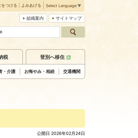
なをつける
よみあげる
Select Language
▼
組織案内
サイトマップ
納税
登別へ移住
者・介護
お悔やみ・相続
交通機関
公開日 2026年02月24日