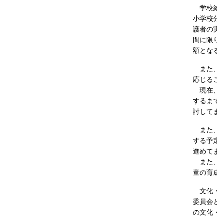
学校給
小学校
護者の
間に限
額とな
また、
応じる
現在、
するま
討して
また、
する予
進めて
また、
童の育
文化・
委員会
の文化