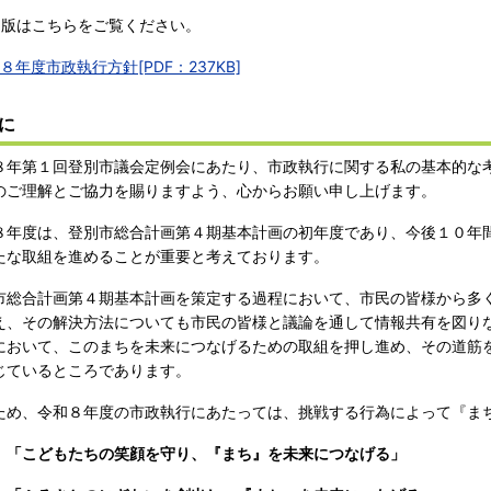
Ｆ版はこちらをご覧ください。
８年度市政執行方針[PDF：237KB]
に
年第１回登別市議会定例会にあたり、市政執行に関する私の基本的な
のご理解とご協力を賜りますよう、心からお願い申し上げます。
年度は、登別市総合計画第４期基本計画の初年度であり、今後１０年
たな取組を進めることが重要と考えております。
総合計画第４期基本計画を策定する過程において、市民の皆様から多
え、その解決方法についても市民の皆様と議論を通して情報共有を図り
において、このまちを未来につなげるための取組を押し進め、その道筋
じているところであります。
め、令和８年度の市政執行にあたっては、挑戦する行為によって『ま
、
「こどもたちの笑顔を守り、『まち』を未来につなげる」