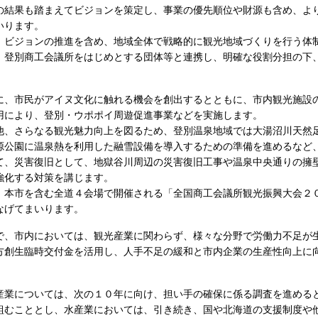
の結果も踏まえてビジョンを策定し、事業の優先順位や財源も含め、よ
いります。
ビジョンの推進を含め、地域全体で戦略的に観光地域づくりを行う体
、登別商工会議所をはじめとする団体等と連携し、明確な役割分担の下
。
、市民がアイヌ文化に触れる機会を創出するとともに、市内観光施設
用により、登別・ウポポイ周遊促進事業などを実施します。
、さらなる観光魅力向上を図るため、登別温泉地域では大湯沼川天然
源公園に温泉熱を利用した融雪設備を導入するための準備を進めるなど
、災害復旧として、地獄谷川周辺の災害復旧工事や温泉中央通りの擁
強化する対策を講じます。
本市を含む全道４会場で開催される「全国商工会議所観光振興大会２０２
なげてまいります。
、市内においては、観光産業に関わらず、様々な分野で労働力不足が
方創生臨時交付金を活用し、人手不足の緩和と市内企業の生産性向上に
業については、次の１０年に向け、担い手の確保に係る調査を進める
組むこととし、水産業においては、引き続き、国や北海道の支援制度や