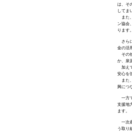
は、そ
してま
また、
ン協会
ります
さらに
金の活
その他
か、泉
加えて
安心を
また、
興につ
一方で
支援地
ます。
一次産
う取り