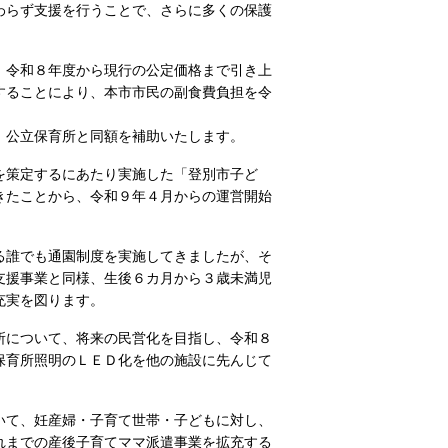
わらず支援を行うことで、さらに多くの保護
、令和８年度から現行の公定価格まで引き上
することにより、本市市民の副食費負担を令
、公立保育所と同額を補助いたします。
を策定するにあたり実施した「登別市子ど
きたことから、令和９年４月からの運営開始
る誰でも通園制度を実施してきましたが、そ
支援事業と同様、生後６カ月から３歳未満児
充実を図ります。
所について、将来の民営化を目指し、令和８
保育所照明のＬＥＤ化を他の施設に先んじて
いて、妊産婦・子育て世帯・子どもに対し、
れまでの産後子育てママ派遣事業を拡充する