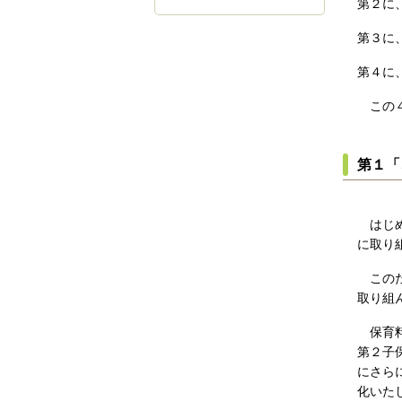
第２に
第３に
第４に
この４
第１「
はじめ
に取り
このた
取り組
保育料
第２子
にさら
化いた