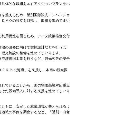
り具体的な取組を示すアクションプランを示
制を整えるため、登別国際観光コンベンショ
、ＤＭＯの設立を目指し、取組を進めてまい
の利用促進を図るため、アイヌ政策推進交付
足湯の改修に向けて実施設計などを行うほ
、観光施設の整備を進めてまいります。
壁崩壊復旧工事を行うなど、観光客等の安全
６ in 北海道」を支援し、本市の観光振
生じていることから、国の物価高騰対応重点
向けた設備導入に対する支援を進めてまいり
とともに、安定した就業環境が整えられるよ
他地域の事例を調査するなど、「登別・白老