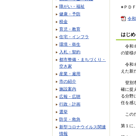
障がい・福祉
※ＰＤ
健康・予防
令和
税金
育児・教育
はじめ
住宅・インフラ
環境・衛生
令和８
入札・契約
の皆様
都市整備・まちづくり・
令和８
空き家
えた新
産業・雇用
市の紹介
登別市
施設案内
確に捉
る分野
広報・広聴
任を感
行政・計画
選挙
このた
防災・救急
第１に
新型コロナウイルス関連
情報