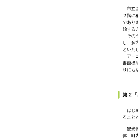
市立図
２階に
であり
始する
そのう
し、多
といた
アーニ
書館機
りにも
第２「
はじめ
ること
観光振
体、町