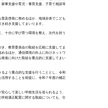
、家事支援や育児・養育支援、子育て相談等
る普及啓発に努めるほか、地域全体でこども
引き続き支援してまいります。
じ、十分に学び育つ環境を整え、次代を担う
づき、教育委員会の取組を広範に支援してま
進めるほか、通信環境の向上に向けネットワ
る推進に向けた取組を重点的に支援してまい
きるよう重点的な支援を行うこととし、令和
を活用することを前提に、令和７年度の補正
が安心して楽しい学校生活を送られるよう、
の学校適正配置に関する取組についても、引