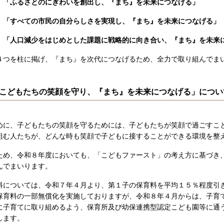
、
「ふるさとのにぎわいを創出し、『まち』を未来につなげる」
、
「すべての市民の自分らしさを実現し、『まち』を未来につなげる」
、
「人口減少をはじめとした課題に戦略的に向き合い、『まち』を未来
つを柱に掲げ、『まち』を次代につなげるため、全力で取り組んでま
こどもたちの笑顔を守り、『まち』を未来につなげる」につい
に、子どもたちの笑顔を守るためには、子どもたちが笑顔で過ごすこ
組む人たちが、どんな時も笑顔で子どもに接することができる環境を整
め、令和８年度においても、「こどもファースト」の考え方に基づき
んでまいります。
については、令和７年４月より、第１子の保育料を平均１５％程度引
保育料の一部無償化を実施しておりますが、令和８年４月からは、子育
に子育てに取り組めるよう、保育所及び幼保連携型認定こども園等に通
します。