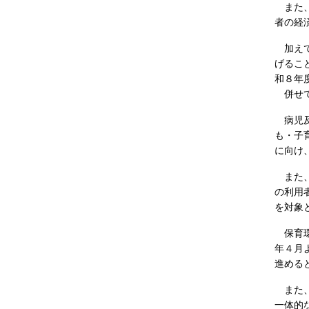
また、
者の経
加えて
げるこ
和８年
併せて
病児及
も・子
に向け
また、
の利用
を対象
保育環
年４月
進める
また、
一体的