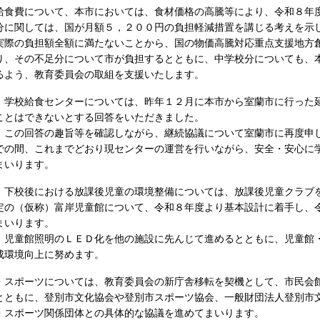
食費について、本市においては、食材価格の高騰等により、令和８年
分に関しては、国が月額５，２００円の負担軽減措置を講じる考えを示
実際の負担額全額に満たないことから、国の物価高騰対応重点支援地方
り、その不足分について市が負担するとともに、中学校分についても、
るよう、教育委員会の取組を支援いたします。
学校給食センターについては、昨年１２月に本市から室蘭市に行った
ことはできないとする回答をいただきました。
この回答の趣旨等を確認しながら、継続協議について室蘭市に再度申
での間、これまでどおり現センターの運営を行いながら、安全・安心に
まいります。
下校後における放課後児童の環境整備については、放課後児童クラブ
定の（仮称）富岸児童館について、令和８年度より基本設計に着手し、
まいります。
児童館照明のＬＥＤ化を他の施設に先んじて進めるとともに、児童館
成環境向上に努めます。
スポーツについては、教育委員会の新庁舎移転を契機として、市民会
とともに、登別市文化協会や登別市スポーツ協会、一般財団法人登別市
・スポーツ関係団体との具体的な協議を進めてまいります。