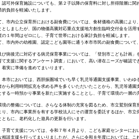
認可外保育施設についても、第２子以降の保育料に対し所得階層に関
済的負担を軽減いたします。
、市内公立保育所における副食費については、食材価格の高騰により
ととしましたが、国の物価高騰対応重点支援地方創生臨時交付金を活用
度の１年間はゼロにし、子育て世帯における家計負担を軽減します。
、市内外の幼稚園、認定こども園等に通う本市市民の副食費について
び病後児に対応する病児保育事業については、「登別市こども計画」
育て支援に関するアンケート調査」において、高い潜在ニーズが確認で
、着実に準備を進めてまいります。
本市においては、西胆振圏域でいち早く乳児等通園支援事業、いわゆ
者から利用時間拡充を求める声を多くいただいたことから、乳児等通園
とする一時預かり事業を新たに実施することとし、子育て環境の一層の
境の整備については、さらなる体制の充実を図るため、市立鷲別保育
より、市内に事業所を有する学校法人にその運営を委託するほか、市立
とともに、老朽化した遊具の更新を行います。
子育て支援については、令和７年４月より、こども家庭センターにお
な相談支援を行ってまいりましたが、さらに令和８年度においては、こ