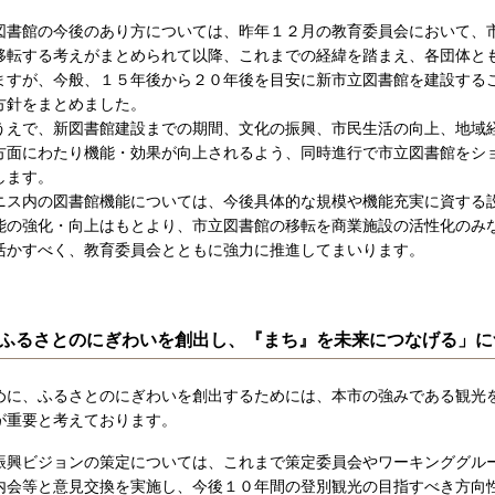
書館の今後のあり方については、昨年１２月の教育委員会において、
移転する考えがまとめられて以降、これまでの経緯を踏まえ、各団体と
ますが、今般、１５年後から２０年後を目安に新市立図書館を建設する
方針をまとめました。
えで、新図書館建設までの期間、文化の振興、市民生活の向上、地域
方面にわたり機能・効果が向上されるよう、同時進行で市立図書館をシ
します。
ス内の図書館機能については、今後具体的な規模や機能充実に資する
能の強化・向上はもとより、市立図書館の移転を商業施設の活性化のみ
活かすべく、教育委員会とともに強力に推進してまいります。
ふるさとのにぎわいを創出し、『まち』を未来につなげる」に
に、ふるさとのにぎわいを創出するためには、本市の強みである観光
が重要と考えております。
興ビジョンの策定については、これまで策定委員会やワーキンググル
内会等と意見交換を実施し、今後１０年間の登別観光の目指すべき方向