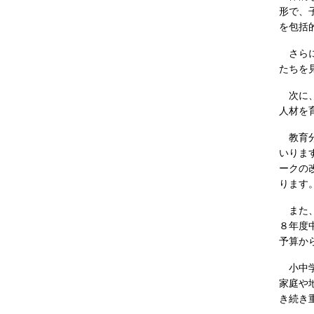
形で、
を包括
さらに
たちを
次に、
人材を
教育分
いりま
ークの
ります
また、
８年度
予算か
小中学
家庭や
き続き