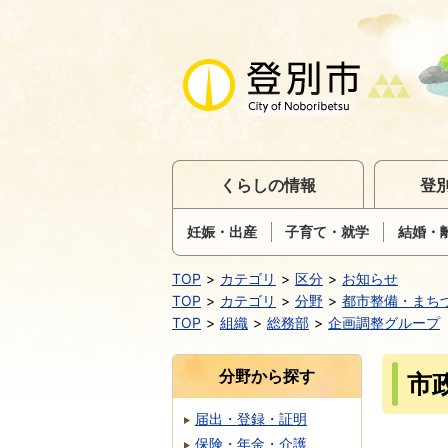
くらしの情報
登
妊娠・出産
子育て・就学
結婚・
TOP
カテゴリ
区分
お知らせ
TOP
カテゴリ
分野
都市整備・まち
TOP
組織
総務部
企画調整グループ
分野から探す
市
届出・登録・証明
保険・年金・介護