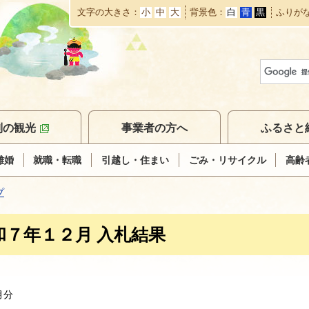
文字の大きさ
小
中
大
背景色
白
青
黒
ふりが
本
文
へ
移
動
別の観光
事業者の方へ
ふるさと
離婚
就職・転職
引越し・住まい
ごみ・リサイクル
高齢
プ
和７年１２月 入札結果
月分