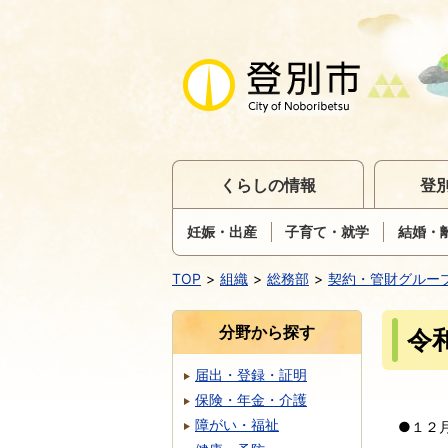
くらしの情報
登
妊娠・出産
子育て・就学
結婚・
TOP
組織
総務部
契約・管財グルー
分野から探す
令
届出・登録・証明
保険・年金・介護
障がい・福祉
●１２