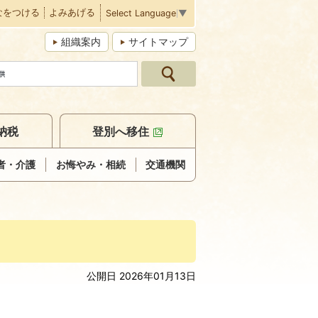
なをつける
よみあげる
Select Language
▼
組織案内
サイトマップ
納税
登別へ移住
者・介護
お悔やみ・相続
交通機関
公開日 2026年01月13日