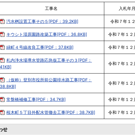
工事名
入札年
汚水桝設置工事その５[PDF：39.2KB]
令和７年１
キウシト湿原園路改築工事[PDF：36.8KB]
令和７年１２
緑町４号線改良工事[PDF：37.8KB]
令和７年１２
札内浄水場導水管路応急仮工事その３[PDF：
令和７年１２
41KB]
（仮称）登別市役所前公園排水路工事[PDF：
令和７年１２
38.8KB]
常盤橋補修工事[PDF：34.7KB]
令和７年１２
桜木町５丁目外配水管撤去工事[PDF：38.7KB]
令和７年１２
わせ