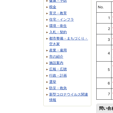
健康・予防
税金
No.
育児・教育
1
住宅・インフラ
環境・衛生
2
入札・契約
都市整備・まちづくり・
3
空き家
産業・雇用
4
市の紹介
施設案内
広報・広聴
5
行政・計画
選挙
6
防災・救急
7
新型コロナウイルス関連
情報
問い合