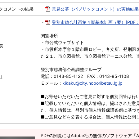
クコメントの結果
・
意見公募（パブリックコメント）の実施結果[PD
・
登別市総合計画第４期基本計画（案）[PDF：4
閲覧場所
・市公式ウェブサイト
表
・市役所本庁舎１階市民ロビー、各支所、登別温
た２１、市立図書館、市立図書館アーニス分館、
登別市総務部企画調整グループ
せ
電話：0143-85-1122 FAX：0143-85-1108
Ｅメール：
kikaku@city.noboribetsu.lg.jp
■お寄せいただいたご意見に対する個別回答は行
■記載していただいた個人情報は、提出された意
た、個人情報は、登別市個人情報保護条例に基づ
■ご意見などを公表する場合は、個人情報は公開
PDFの閲覧にはAdobe社の無償のソフトウェア「Adob