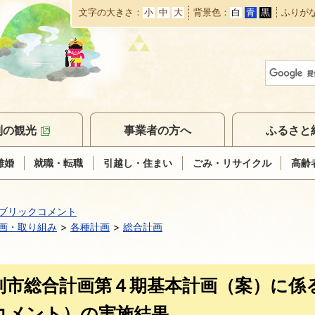
文字の大きさ
小
中
大
背景色
白
青
黒
ふりが
本
文
へ
移
動
別の観光
事業者の方へ
ふるさと
離婚
就職・転職
引越し・住まい
ごみ・リサイクル
高齢
ブリックコメント
画・取り組み
各種計画
総合計画
別市総合計画第４期基本計画（案）に係
コメント）の実施結果