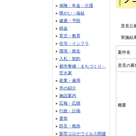
保険・年金・介護
障がい・福祉
健康・予防
意見公
税金
育児・教育
実施結
住宅・インフラ
環境・衛生
案件名
入札・契約
意見の募
都市整備・まちづくり・
空き家
産業・雇用
市の紹介
施設案内
広報・広聴
概要
行政・計画
選挙
防災・救急
新型コロナウイルス関連