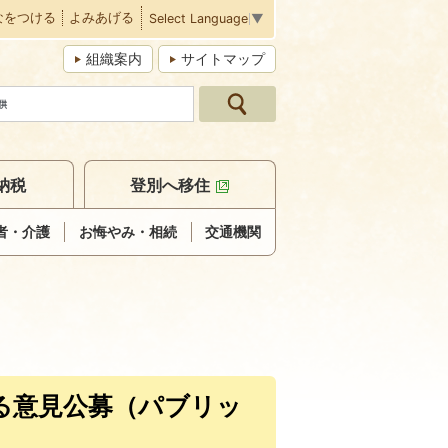
なをつける
よみあげる
Select Language
▼
組織案内
サイトマップ
納税
登別へ移住
者・介護
お悔やみ・相続
交通機関
る意見公募（パブリッ