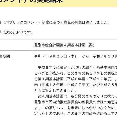
募（パブリックコメント）制度に基づく意見の募集は終了しました。
果は次のとおりです。
登別市総合計画第４期基本計画（案）
集期間
令和７年９月２５日（木） から 令和７年１０
平成８年度に策定した現行の総合計画基本構想で
るべき姿が描かれ、このまちのあるべき姿の実現
る第１期基本計画（平成８年度～平成１７年度）
画（平成１８年度～平成２７年度）及び平成２８
ともに策定してきました。
第４期基本計画は、各分野のまちづくりに携わっ
登別市市民自治推進委員会の各委員の皆様の知恵
まち「のぼりべつ」を未来にしっかりつなぐため
定したものであり、このまちの市政を進める上で