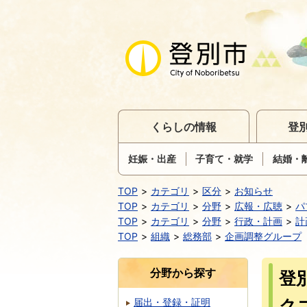
くらしの情報
登
妊娠・出産
子育て・就学
結婚・
TOP
カテゴリ
区分
お知らせ
TOP
カテゴリ
分野
広報・広聴
パ
TOP
カテゴリ
分野
行政・計画
計
TOP
組織
総務部
企画調整グループ
分野から探す
登
ク
届出・登録・証明