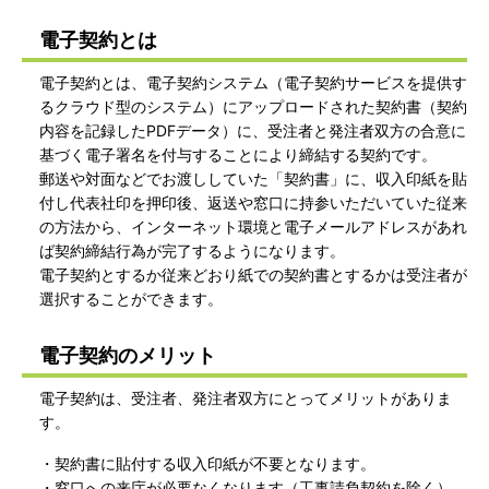
電子契約とは
電子契約とは、電子契約システム（電子契約サービスを提供す
るクラウド型のシステム）にアップロードされた契約書（契約
内容を記録したPDFデータ）に、受注者と発注者双方の合意に
基づく電子署名を付与することにより締結する契約です。
郵送や対面などでお渡ししていた「契約書」に、収入印紙を貼
付し代表社印を押印後、返送や窓口に持参いただいていた従来
の方法から、インターネット環境と電子メールアドレスがあれ
ば契約締結行為が完了するようになります。
電子契約とするか従来どおり紙での契約書とするかは受注者が
選択することができます。
電子契約のメリット
電子契約は、受注者、発注者双方にとってメリットがありま
す。
・契約書に貼付する収入印紙が不要となります。
・窓口への来庁が必要なくなります（工事請負契約を除く）。