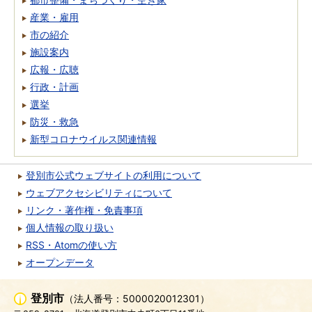
産業・雇用
市の紹介
施設案内
広報・広聴
行政・計画
選挙
防災・救急
新型コロナウイルス関連情報
登別市公式ウェブサイトの利用について
ウェブアクセシビリティについて
リンク・著作権・免責事項
個人情報の取り扱い
RSS・Atomの使い方
オープンデータ
登別市
（法人番号：5000020012301）