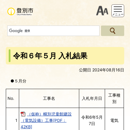
支援ツー
メニュー
令和６年５月 入札結果
公開日 2024年08月16日
●５月分
工事種
No.
工事名
入札年月日
別
（仮称）幌別児童館建設
令和6年5月
1
（電気設備）工事[PDF：
電気
7日
42KB]