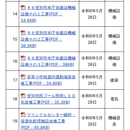
Ｒ６登別市本庁舎建設機械
令和6年5月
機械設
14
設備その１工事[PDF：
28日
備
34.6KB]
Ｒ６登別市本庁舎建設機械
令和6年5月
機械設
15
設備その２工事[PDF：
28日
備
36.3KB]
Ｒ６登別市本庁舎建設機械
令和6年5月
機械設
16
設備その３工事[PDF：38KB]
28日
備
若草小学校屋内運動場床改
令和6年5月
17
建築
修工事[PDF：34.6KB]
29日
登別市民プール照明ＬＥＤ
令和6年5月
18
電気
化改修工事[PDF：35.3KB]
29日
クリンクルセンター破砕・
令和6年5月
機械器
19
資源化処理施設改修工事
29日
具
[PDF：45.8KB]