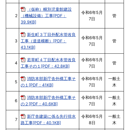
（仮称）幌別児童館建設
令和6年5月
2
（機械設備）工事[PDF：
管
7日
39.9KB]
新生町３丁目外配水管改良
令和6年5月
3
工事（道道横断）[PDF：
管
7日
43.1KB]
若草町４丁目配水本管改良
令和6年5月
4
管
工事その１[PDF：42.8KB]
7日
消防本部新庁舎外構工事そ
令和6年5月
一般土
5
の１[PDF：41KB]
7日
木
消防本部新庁舎外構工事そ
令和6年5月
一般土
6
の２[PDF：40.6KB]
7日
木
新庁舎建築に係る先行排水
令和6年5月
一般土
7
路工事[PDF：40.1KB]
8日
木