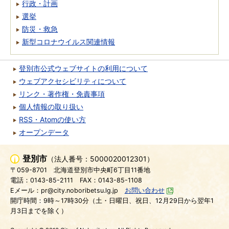
行政・計画
選挙
防災・救急
新型コロナウイルス関連情報
登別市公式ウェブサイトの利用について
ウェブアクセシビリティについて
リンク・著作権・免責事項
個人情報の取り扱い
RSS・Atomの使い方
オープンデータ
登別市
（法人番号：5000020012301）
〒059-8701
北海道登別市中央町6丁目11番地
電話：0143-85-2111
FAX：0143-85-1108
Eメール：pr@city.noboribetsu.lg.jp
お問い合わせ
開庁時間：9時～17時30分（土・日曜日、祝日、12月29日から翌年1
月3日までを除く）