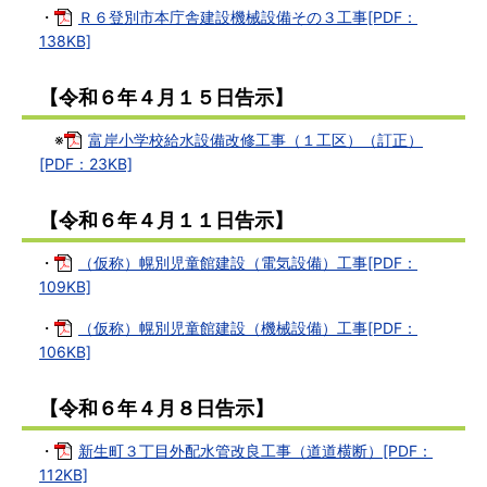
・
Ｒ６登別市本庁舎建設機械設備その３工事[PDF：
138KB]
【令和６年４月１５日告示】
※
富岸小学校給水設備改修工事（１工区）（訂正）
[PDF：23KB]
【令和６年４月１１日告示】
・
（仮称）幌別児童館建設（電気設備）工事[PDF：
109KB]
・
（仮称）幌別児童館建設（機械設備）工事[PDF：
106KB]
【令和６年４月８日告示】
・
新生町３丁目外配水管改良工事（道道横断）[PDF：
112KB]