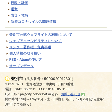
行政・計画
選挙
防災・救急
新型コロナウイルス関連情報
登別市公式ウェブサイトの利用について
ウェブアクセシビリティについて
リンク・著作権・免責事項
個人情報の取り扱い
RSS・Atomの使い方
オープンデータ
登別市
（法人番号：5000020012301）
〒059-8701
北海道登別市中央町6丁目11番地
電話：0143-85-2111
FAX：0143-85-1108
Eメール：pr@city.noboribetsu.lg.jp
お問い合わせ
開庁時間：9時～17時30分（土・日曜日、祝日、12月29日から翌年1
月3日までを除く）