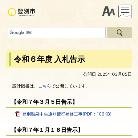
支援ツー
メニュー
令和６年度 入札告示
公開日 2025年03月05日
設計図書は、
こちら
で公開しています。
【令和７年３月５日告示】
・
登別温泉中央通り擁壁補修工事[PDF：106KB]
【令和７年１月１６日告示】