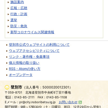
施設案内
広報・広聴
行政・計画
選挙
防災・救急
新型コロナウイルス関連情報
登別市公式ウェブサイトの利用について
ウェブアクセシビリティについて
リンク・著作権・免責事項
個人情報の取り扱い
RSS・Atomの使い方
オープンデータ
登別市
（法人番号：5000020012301）
〒059-8701
北海道登別市中央町6丁目11番地
電話：0143-85-2111
FAX：0143-85-1108
Eメール：pr@city.noboribetsu.lg.jp
お問い合わせ
開庁時間：9時～17時30分（土・日曜日、祝日、12月29日から翌年1