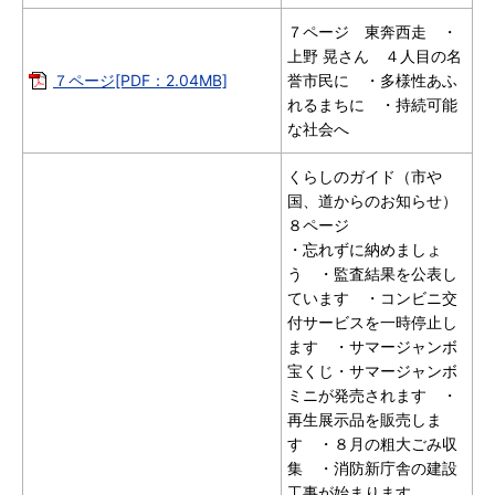
７ページ 東奔西走 ・
上野 晃さん ４人目の名
７ページ[PDF：2.04MB]
誉市民に ・多様性あふ
れるまちに ・持続可能
な社会へ
くらしのガイド（市や
国、道からのお知らせ）
８ページ
・忘れずに納めましょ
う ・監査結果を公表し
ています ・コンビニ交
付サービスを一時停止し
ます ・サマージャンボ
宝くじ・サマージャンボ
ミニが発売されます ・
再生展示品を販売しま
す ・８月の粗大ごみ収
集 ・消防新庁舎の建設
工事が始まります