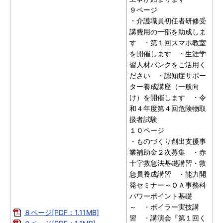
９ページ
・介護職員初任者研修受
講費用の一部を助成しま
す ・第１回スマホ教室
を開催します ・生涯学
習人材バンクをご活用く
ださい ・認知症サポー
ター養成講座（一般向
け）を開催します ・令
和４年度第４回危険物取
扱者試験
１０ページ
・ものづくり創出支援事
業補助金２次募集 ・赤
十字救急法基礎講習・救
急員養成講習 ・能力開
発セミナー～ＯＡ事務科
パワーポイント基礎
～ ・ボイラー実技講
８ページ[PDF：1.11MB]
習 ・講演会『第１回く