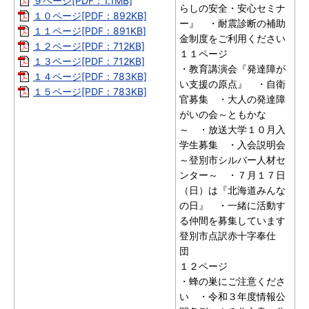
９ページ[PDF：1.1MB]
らしの安全・安心セミナ
１０ページ[PDF：892KB]
ー』 ・耐震診断の補助
１１ページ[PDF：891KB]
金制度をご利用ください
１２ページ[PDF：712KB]
１１ページ
１３ページ[PDF：712KB]
・教育講演会『発達障が
１４ページ[PDF：783KB]
い支援の原点』 ・自衛
１５ページ[PDF：783KB]
官募集 ・大人の発達障
がいの会～ともかな
～ ・放送大学１０月入
学生募集 ・入会説明会
～登別市シルバー人材セ
ンター～ ・７月１７日
（日）は『北海道みんな
の日』 ・一緒に活動す
る仲間を募集しています
登別市点訳赤十字奉仕
団
１２ページ
・蜂の巣にご注意くださ
い ・令和３年度情報公