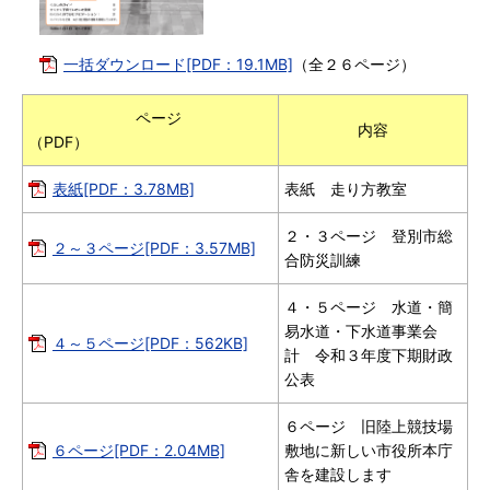
一括ダウンロード[PDF：19.1MB]
（全２６ページ）
ページ
内容
（PDF）
表紙[PDF：3.78MB]
表紙 走り方教室
２・３ページ 登別市総
２～３ページ[PDF：3.57MB]
合防災訓練
４・５ページ 水道・簡
易水道・下水道事業会
４～５ページ[PDF：562KB]
計 令和３年度下期財政
公表
６ページ 旧陸上競技場
６ページ[PDF：2.04MB]
敷地に新しい市役所本庁
舎を建設します