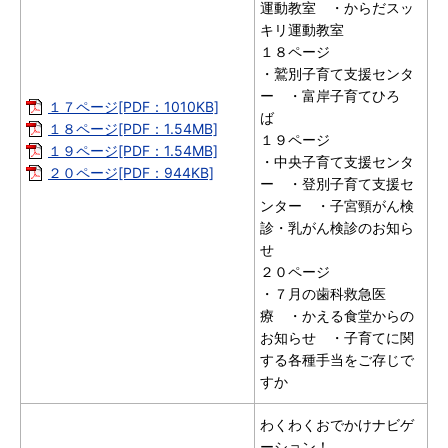
運動教室 ・からだスッ
キリ運動教室
１８ページ
・鷲別子育て支援センタ
ー ・富岸子育てひろ
１７ページ[PDF：1010KB]
ば
１８ページ[PDF：1.54MB]
１９ページ
１９ページ[PDF：1.54MB]
・中央子育て支援センタ
２０ページ[PDF：944KB]
ー ・登別子育て支援セ
ンター ・子宮頸がん検
診・乳がん検診のお知ら
せ
２０ページ
・７月の歯科救急医
療 ・かえる食堂からの
お知らせ ・子育てに関
する各種手当をご存じで
すか
わくわくおでかけナビゲ
ーション！