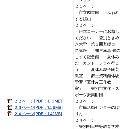
２１ページ
・市立図書館 ・ふぉれ
すと鉱山
２２ページ
・絵本コーナーにお越し
ください ・登別ときめ
き大学 第２回基礎コー
ス講座 ・知里幸恵 銀の
しずく記念館 ・夏休み
だ！カント・レラへ行こ
う！ ・夏休み親子陶芸
教室 ・郷土資料館体験
学習『夏休み工作教
室』 ・登別市文化・ス
ポーツ振興財団
２２ページ[PDF：1.19MB]
２３ページ
２３ページ[PDF：1.56MB]
・市民活動センターのぼ
２４ページ[PDF：1.41MB]
りん
２４ページ
・登別明日中等教育学校