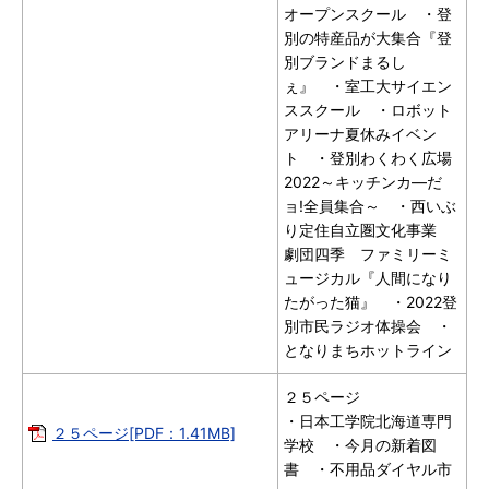
オープンスクール ・登
別の特産品が大集合『登
別ブランドまるし
ぇ』 ・室工大サイエン
ススクール ・ロボット
アリーナ夏休みイベン
ト ・登別わくわく広場
2022～キッチンカ―だ
ョ!全員集合～ ・西いぶ
り定住自立圏文化事業
劇団四季 ファミリーミ
ュージカル『人間になり
たがった猫』 ・2022登
別市民ラジオ体操会 ・
となりまちホットライン
２５ページ
・日本工学院北海道専門
２５ページ[PDF：1.41MB]
学校 ・今月の新着図
書 ・不用品ダイヤル市