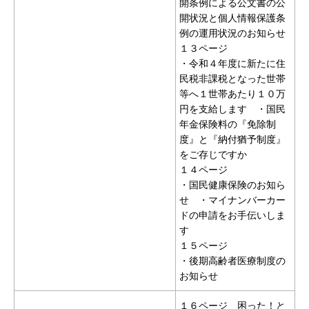
開条例による公文書の公
開状況と個人情報保護条
例の運用状況のお知らせ
１３ページ
・令和４年度に新たに住
民税非課税となった世帯
等へ１世帯あたり１０万
円を支給します ・国民
年金保険料の『免除制
度』と『納付猶予制度』
をご存じですか
１４ページ
・国民健康保険のお知ら
せ ・マイナンバーカー
ドの申請をお手伝いしま
す
１５ページ
・後期高齢者医療制度の
お知らせ
１６ページ 困った！と