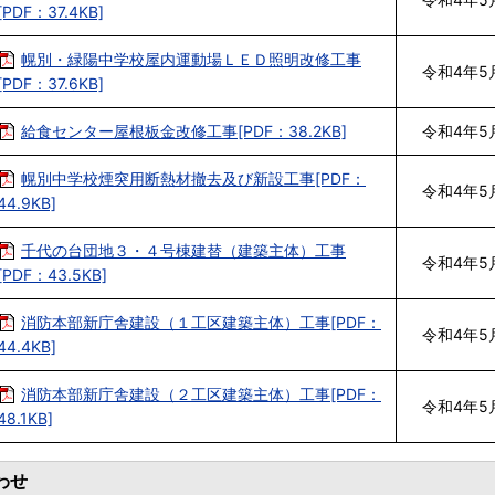
[PDF：37.4KB]
幌別・緑陽中学校屋内運動場ＬＥＤ照明改修工事
令和4年5
[PDF：37.6KB]
給食センター屋根板金改修工事[PDF：38.2KB]
令和4年5
幌別中学校煙突用断熱材撤去及び新設工事[PDF：
令和4年5
44.9KB]
千代の台団地３・４号棟建替（建築主体）工事
令和4年5
[PDF：43.5KB]
消防本部新庁舎建設（１工区建築主体）工事[PDF：
令和4年5
44.4KB]
消防本部新庁舎建設（２工区建築主体）工事[PDF：
令和4年5
48.1KB]
わせ