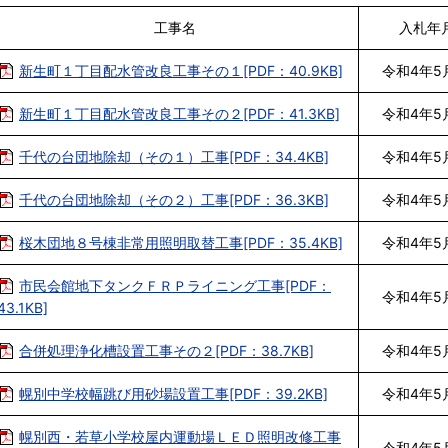
工事名
入札年
新生町１丁目配水管改良工事その１[PDF：40.9KB]
令和4年5
新生町１丁目配水管改良工事その２[PDF：41.3KB]
令和4年5
千代の台団地除却（その１）工事[PDF：34.4KB]
令和4年5
千代の台団地除却（その２）工事[PDF：36.3KB]
令和4年5
桜木団地８号棟非常用照明取替工事[PDF：35.4KB]
令和4年5
市民会館地下タンクＦＲＰライニング工事[PDF：
令和4年5
43.1KB]
合併処理浄化槽設置工事その２[PDF：38.7KB]
令和4年5
幌別中学校幅跳び用砂場設置工事[PDF：39.2KB]
令和4年5
幌別西・若草小学校屋内運動場ＬＥＤ照明改修工事
令和4年5