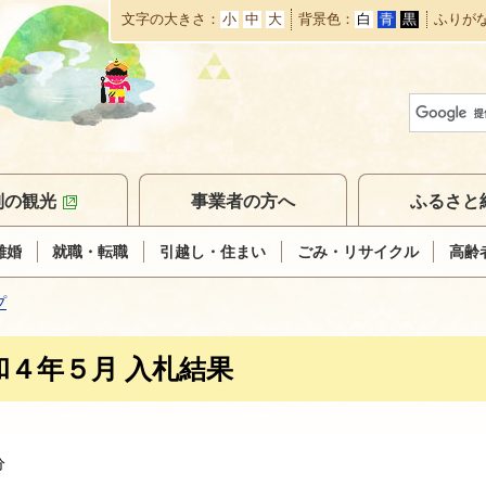
文字の大きさ
小
中
大
背景色
白
青
黒
ふりが
本
文
へ
移
動
別の観光
事業者の方へ
ふるさと
離婚
就職・転職
引越し・住まい
ごみ・リサイクル
高齢
プ
和４年５月 入札結果
分