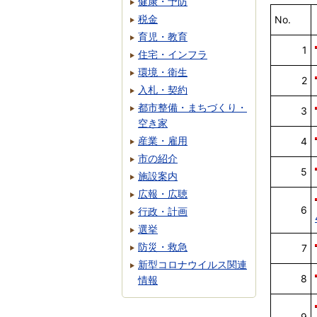
健康・予防
税金
No.
育児・教育
1
住宅・インフラ
環境・衛生
2
入札・契約
都市整備・まちづくり・
3
空き家
産業・雇用
4
市の紹介
5
施設案内
広報・広聴
6
行政・計画
選挙
防災・救急
7
新型コロナウイルス関連
8
情報
9