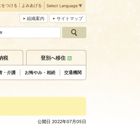
なをつける
よみあげる
Select Language
▼
組織案内
サイトマップ
納税
登別へ移住
者・介護
お悔やみ・相続
交通機関
公開日 2022年07月05日