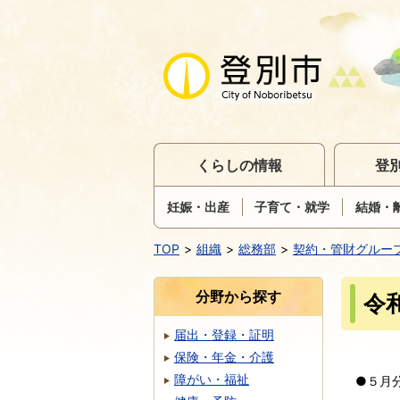
くらしの情報
登
妊娠・出産
子育て・就学
結婚・
TOP
組織
総務部
契約・管財グルー
分野から探す
令
届出・登録・証明
保険・年金・介護
障がい・福祉
●５月