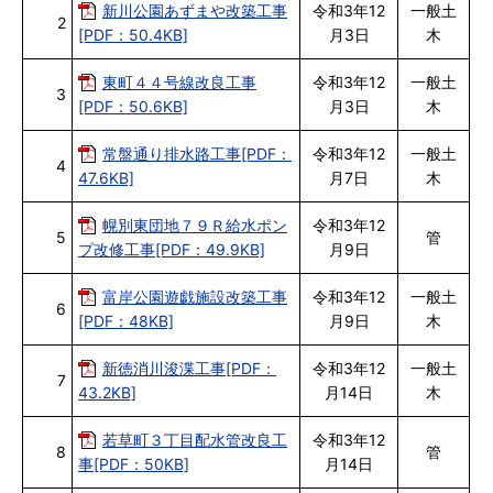
新川公園あずまや改築工事
令和3年12
一般土
2
[PDF：50.4KB]
月3日
木
東町４４号線改良工事
令和3年12
一般土
3
[PDF：50.6KB]
月3日
木
常盤通り排水路工事[PDF：
令和3年12
一般土
4
47.6KB]
月7日
木
幌別東団地７９Ｒ給水ポン
令和3年12
5
管
プ改修工事[PDF：49.9KB]
月9日
富岸公園遊戯施設改築工事
令和3年12
一般土
6
[PDF：48KB]
月9日
木
新徳消川浚渫工事[PDF：
令和3年12
一般土
7
43.2KB]
月14日
木
若草町３丁目配水管改良工
令和3年12
8
管
事[PDF：50KB]
月14日