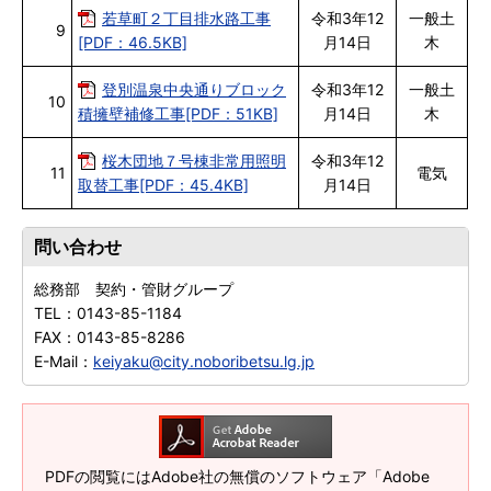
若草町２丁目排水路工事
令和3年12
一般土
9
[PDF：46.5KB]
月14日
木
登別温泉中央通りブロック
令和3年12
一般土
10
積擁壁補修工事[PDF：51KB]
月14日
木
桜木団地７号棟非常用照明
令和3年12
11
電気
取替工事[PDF：45.4KB]
月14日
問い合わせ
総務部 契約・管財グループ
TEL：
0143-85-1184
FAX：
0143-85-8286
E-Mail：
keiyaku@city.noboribetsu.lg.jp
PDFの閲覧にはAdobe社の無償のソフトウェア「Adobe