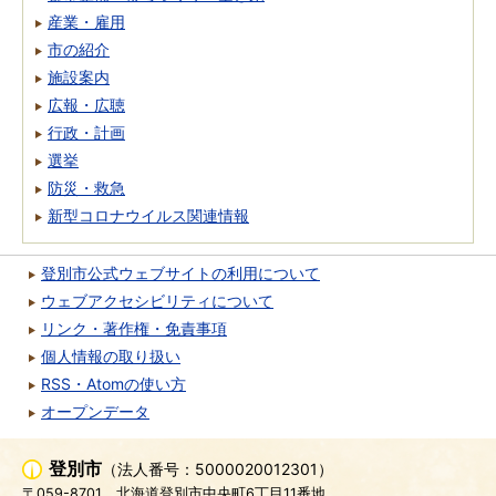
産業・雇用
市の紹介
施設案内
広報・広聴
行政・計画
選挙
防災・救急
新型コロナウイルス関連情報
登別市公式ウェブサイトの利用について
ウェブアクセシビリティについて
リンク・著作権・免責事項
個人情報の取り扱い
RSS・Atomの使い方
オープンデータ
登別市
（法人番号：5000020012301）
〒059-8701
北海道登別市中央町6丁目11番地