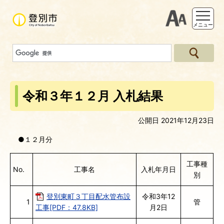
支援ツー
メニュー
令和３年１２月 入札結果
公開日 2021年12月23日
●１２月分
工事種
No.
工事名
入札年月日
別
登別東町３丁目配水管布設
令和3年12
1
管
工事[PDF：47.8KB]
月2日