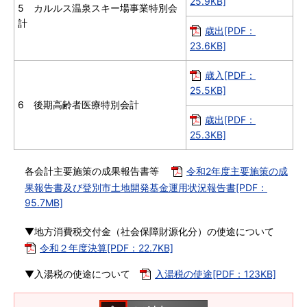
25.9KB]
5 カルルス温泉スキー場事業特別会
計
歳出[PDF：
23.6KB]
歳入[PDF：
25.5KB]
6 後期高齢者医療特別会計
歳出[PDF：
25.3KB]
各会計主要施策の成果報告書等
令和2年度主要施策の成
果報告書及び登別市土地開発基金運用状況報告書[PDF：
95.7MB]
▼地方消費税交付金（社会保障財源化分）の使途について
令和２年度決算[PDF：22.7KB]
▼入湯税の使途について
入湯税の使途[PDF：123KB]