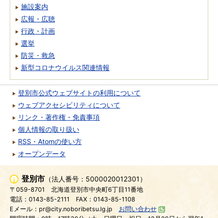
施設案内
広報・広聴
行政・計画
選挙
防災・救急
新型コロナウイルス関連情報
登別市公式ウェブサイトの利用について
ウェブアクセシビリティについて
リンク・著作権・免責事項
個人情報の取り扱い
RSS・Atomの使い方
オープンデータ
登別市
（法人番号：5000020012301）
〒059-8701
北海道登別市中央町6丁目11番地
電話：0143-85-2111
FAX：0143-85-1108
Eメール：pr@city.noboribetsu.lg.jp
お問い合わせ