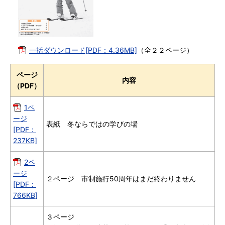
一括ダウンロード[PDF：4.36MB]
（全２２ページ）
ページ
内容
（PDF）
1ペ
ージ
表紙 冬ならではの学びの場
[PDF：
237KB]
2ペ
ージ
２ページ 市制施行50周年はまだ終わりません
[PDF：
766KB]
３ページ