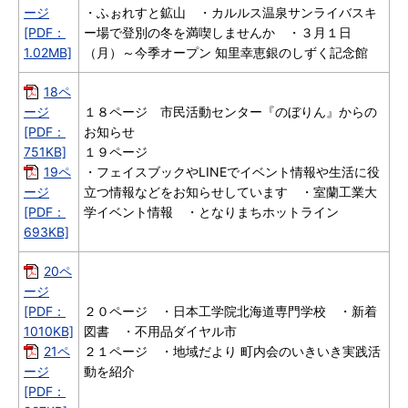
ージ
・ふぉれすと鉱山 ・カルルス温泉サンライバスキ
[PDF：
ー場で登別の冬を満喫しませんか ・３月１日
1.02MB]
（月）～今季オープン 知里幸恵銀のしずく記念館
18ペ
ージ
１８ページ 市民活動センター『のぼりん』からの
[PDF：
お知らせ
751KB]
１９ページ
19ペ
・フェイスブックやLINEでイベント情報や生活に役
ージ
立つ情報などをお知らせしています ・室蘭工業大
[PDF：
学イベント情報 ・となりまちホットライン
693KB]
20ペ
ージ
[PDF：
２０ページ ・日本工学院北海道専門学校 ・新着
1010KB]
図書 ・不用品ダイヤル市
21ペ
２１ページ ・地域だより 町内会のいきいき実践活
ージ
動を紹介
[PDF：