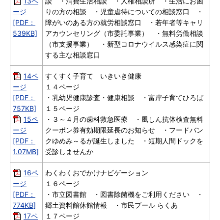
13ペ
談 ・消費生活相談 ・人権相談所 ・生活にお困
ージ
りの方の相談 ・児童虐待についての相談窓口 ・
[PDF：
障がいのある方の就労相談窓口 ・若年者等キャリ
539KB]
アカウンセリング（市委託事業） ・無料労働相談
（市支援事業） ・新型コロナウイルス感染症に関
する主な相談窓口
14ペ
すくすく子育て いきいき健康
ージ
１４ページ
[PDF：
・乳幼児健康診査・健康相談 ・富岸子育てひろば
757KB]
１５ページ
15ペ
・３～４月の歯科救急医療 ・風しん抗体検査無料
ージ
クーポン券有効期限延長のお知らせ ・フードバン
[PDF：
クゆめみ～るが誕生しました ・短期人間ドックを
1.07MB]
受診しませんか
16ペ
わくわくおでかけナビゲーション
ージ
１６ページ
[PDF：
・市立図書館 ・図書除菌機をご利用ください ・
774KB]
郷土資料館休館情報 ・市民プール らくあ
17ペ
１７ページ