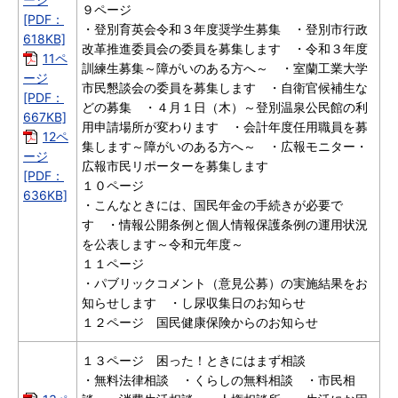
９ページ
[PDF：
・登別育英会令和３年度奨学生募集 ・登別市行政
618KB]
改革推進委員会の委員を募集します ・令和３年度
11ペ
訓練生募集～障がいのある方へ～ ・室蘭工業大学
ージ
市民懇談会の委員を募集します ・自衛官候補生な
[PDF：
どの募集 ・４月１日（木）～登別温泉公民館の利
667KB]
用申請場所が変わります ・会計年度任用職員を募
12ペ
集します～障がいのある方へ～ ・広報モニター・
ージ
広報市民リポーターを募集します
[PDF：
１０ページ
636KB]
・こんなときには、国民年金の手続きが必要で
す ・情報公開条例と個人情報保護条例の運用状況
を公表します～令和元年度～
１１ページ
・パブリックコメント（意見公募）の実施結果をお
知らせします ・し尿収集日のお知らせ
１２ページ 国民健康保険からのお知らせ
１３ページ 困った！ときにはまず相談
・無料法律相談 ・くらしの無料相談 ・市民相