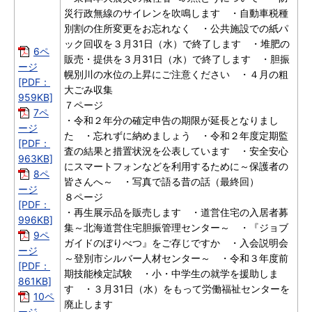
災行政無線のサイレンを吹鳴します ・自動車税種
別割の住所変更をお忘れなく ・公共施設での紙パ
ック回収を３月31日（水）で終了します ・堆肥の
6ペ
販売・提供を３月31日（水）で終了します ・胆振
ージ
幌別川の水位の上昇にご注意ください ・４月の粗
[PDF：
大ごみ収集
959KB]
７ページ
7ペ
・令和２年分の確定申告の期限が延長となりまし
ージ
た ・忘れずに納めましょう ・令和２年度定期監
[PDF：
査の結果と措置状況を公表しています ・安全安心
963KB]
にスマートフォンなどを利用するために～保護者の
8ペ
皆さんへ～ ・写真で語る昔の話（最終回）
ージ
８ページ
[PDF：
・再生展示品を販売します ・道営住宅の入居者募
996KB]
集～北海道営住宅胆振管理センター～ ・『ジョブ
9ペ
ガイドのぼりべつ』をご存じですか ・入会説明会
ージ
～登別市シルバー人材センター～ ・令和３年度前
[PDF：
期技能検定試験 ・小・中学生の就学を援助しま
861KB]
す ・３月31日（水）をもって労働福祉センターを
10ペ
廃止します
ージ