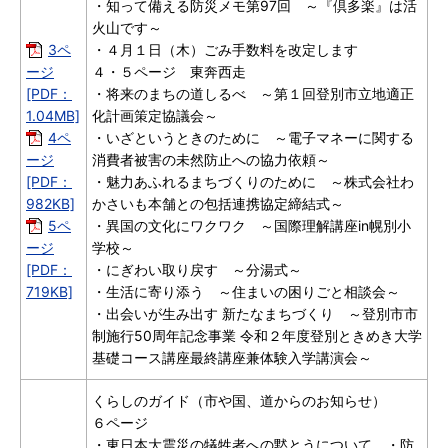
・知って備える防災メモ第97回 ～『倶多楽』は活
火山です～
3ペ
・４月１日（木）ごみ手数料を改定します
ージ
４・５ページ 東奔西走
[PDF：
・将来のまちの道しるべ ～第１回登別市立地適正
1.04MB]
化計画策定協議会～
4ペ
・いざというときのために ～電子マネーに関する
ージ
消費者被害の未然防止への協力依頼～
[PDF：
・魅力あふれるまちづくりのために ～株式会社わ
982KB]
かさいも本舗との包括連携協定締結式～
5ペ
・異国の文化にワクワク ～国際理解講座in幌別小
ージ
学校～
[PDF：
・にぎわい取り戻す ～分湯式～
719KB]
・生活に寄り添う ～住まいの困りごと相談会～
・出会いが生み出す 新たなまちづくり ～登別市市
制施行50周年記念事業 令和２年度登別ときめき大学
基礎コース講座最終講座兼体験入学講演会～
くらしのガイド（市や国、道からのお知らせ）
６ページ
・東日本大震災の犠牲者への黙とうについて ・防