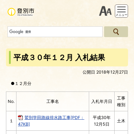
支援ツー
メニュー
平成３０年１２月 入札結果
公開日 2018年12月27日
●１２月分
工事
No.
工事名
入札年月日
種別
鷲別学田路線排水路工事[PDF：
平成30年
１
土木
47KB]
12月5日