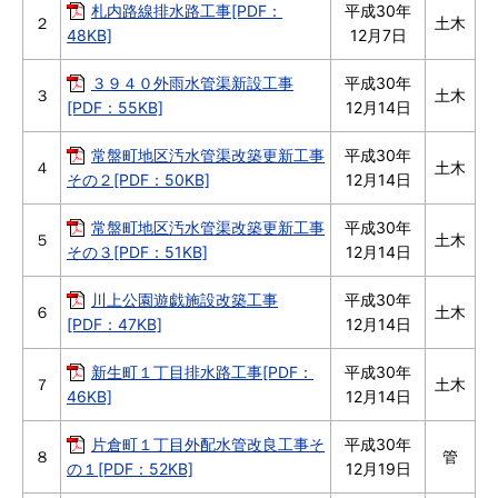
札内路線排水路工事[PDF：
平成30年
２
土木
48KB]
12月7日
３９４０外雨水管渠新設工事
平成30年
３
土木
[PDF：55KB]
12月14日
常盤町地区汚水管渠改築更新工事
平成30年
４
土木
その２[PDF：50KB]
12月14日
常盤町地区汚水管渠改築更新工事
平成30年
５
土木
その３[PDF：51KB]
12月14日
川上公園遊戯施設改築工事
平成30年
６
土木
[PDF：47KB]
12月14日
新生町１丁目排水路工事[PDF：
平成30年
７
土木
46KB]
12月14日
片倉町１丁目外配水管改良工事そ
平成30年
８
管
の１[PDF：52KB]
12月19日