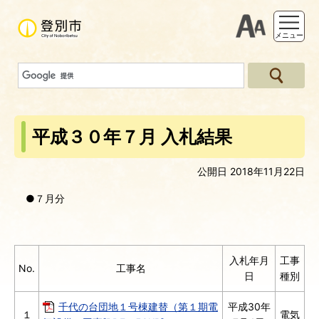
支援ツー
メニュー
平成３０年７月 入札結果
公開日 2018年11月22日
●７月分
入札年月
工事
No.
工事名
日
種別
千代の台団地１号棟建替（第１期電
平成30年
１
電気