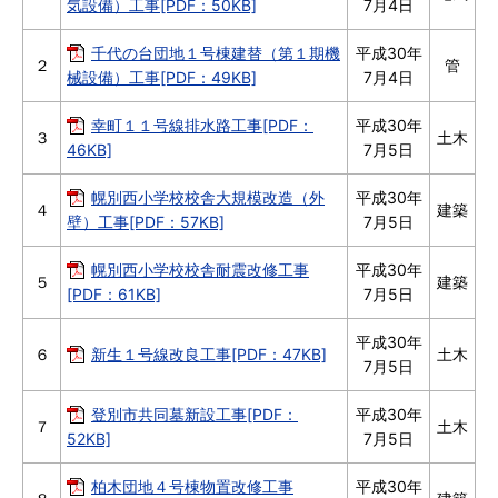
気設備）工事[PDF：50KB]
7月4日
千代の台団地１号棟建替（第１期機
平成30年
２
管
械設備）工事[PDF：49KB]
7月4日
幸町１１号線排水路工事[PDF：
平成30年
３
土木
46KB]
7月5日
幌別西小学校校舎大規模改造（外
平成30年
４
建築
壁）工事[PDF：57KB]
7月5日
幌別西小学校校舎耐震改修工事
平成30年
５
建築
[PDF：61KB]
7月5日
平成30年
６
新生１号線改良工事[PDF：47KB]
土木
7月5日
登別市共同墓新設工事[PDF：
平成30年
７
土木
52KB]
7月5日
柏木団地４号棟物置改修工事
平成30年