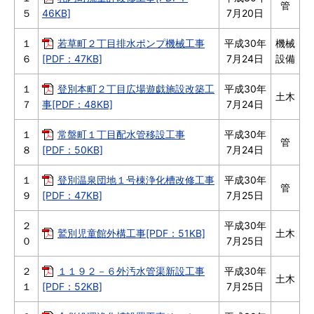
管
５
46KB]
7月20日
１
若草町２丁目排水ポンプ機械工事
平成30年
機械
６
[PDF：47KB]
7月24日
設備
１
登別本町２丁目広場遊戯施設改築工
平成30年
土木
７
事[PDF：48KB]
7月24日
１
常盤町１丁目配水管移設工事
平成30年
管
８
[PDF：50KB]
7月24日
１
登別温泉団地１号棟浄化槽改修工事
平成30年
管
９
[PDF：47KB]
7月25日
２
平成30年
鷲別児童館外構工事[PDF：51KB]
土木
０
7月25日
２
１１９２－６外汚水管渠新設工事
平成30年
土木
１
[PDF：52KB]
7月25日