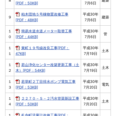
８
建築
[PDF：50KB]
7月6日
柏木団地５号棟物置改修工事
平成30年
９
建築
[PDF：48KB]
7月6日
１
簡易水道水道メーター取替工事
平成30年
管
０
[PDF：44KB]
7月6日
１
東町１９号線改良工事[PDF：
平成30年
土木
１
47KB]
7月19日
１
若山浄化センター改築更新工事（土
平成30年
土木
２
木）[PDF：54KB]
7月19日
１
若草町２丁目排水ポンプ電気工事
平成30年
電気
３
[PDF：53KB]
7月20日
１
２２７０－Ｓ－２汚水管渠新設工事
平成30年
土木
４
[PDF：50KB]
7月20日
１
札内町流量計改修工事[PDF：
平成30年