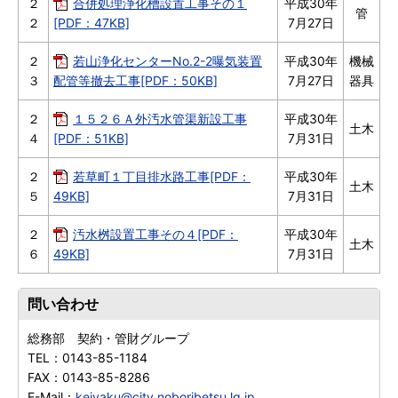
２
合併処理浄化槽設置工事その１
平成30年
管
２
[PDF：47KB]
7月27日
２
若山浄化センターNo.2-2曝気装置
平成30年
機械
３
配管等撤去工事[PDF：50KB]
7月27日
器具
２
１５２６Ａ外汚水管渠新設工事
平成30年
土木
４
[PDF：51KB]
7月31日
２
若草町１丁目排水路工事[PDF：
平成30年
土木
５
49KB]
7月31日
２
汚水桝設置工事その４[PDF：
平成30年
土木
６
49KB]
7月31日
問い合わせ
総務部 契約・管財グループ
TEL：
0143-85-1184
FAX：
0143-85-8286
E-Mail：
keiyaku@city.noboribetsu.lg.jp