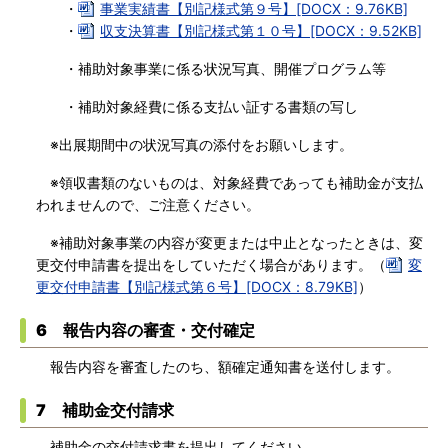
・
事業実績書【別記様式第９号】[DOCX：9.76KB]
・
収支決算書【別記様式第１０号】[DOCX：9.52KB]
・補助対象事業に係る状況写真、開催プログラム等
・補助対象経費に係る支払い証する書類の写し
※出展期間中の状況写真の添付をお願いします。
※領収書類のないものは、対象経費であっても補助金が支払
われませんので、ご注意ください。
※補助対象事業の内容が変更または中止となったときは、変
更交付申請書を提出をしていただく場合があります。（
変
更交付申請書【別記様式第６号】[DOCX：8.79KB]
）
6 報告内容の審査・交付確定
報告内容を審査したのち、額確定通知書を送付します。
7 補助金交付請求
補助金の交付請求書を提出してください。