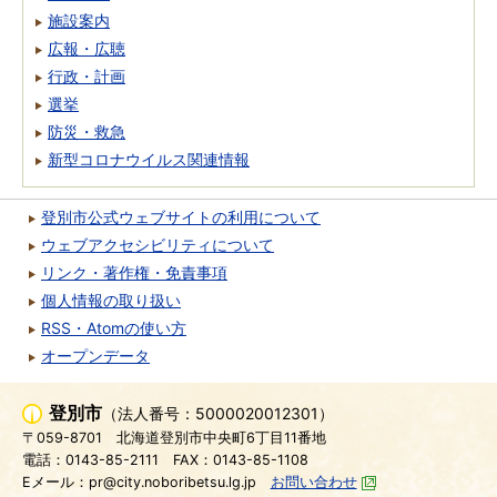
施設案内
広報・広聴
行政・計画
選挙
防災・救急
新型コロナウイルス関連情報
登別市公式ウェブサイトの利用について
ウェブアクセシビリティについて
リンク・著作権・免責事項
個人情報の取り扱い
RSS・Atomの使い方
オープンデータ
登別市
（法人番号：5000020012301）
〒059-8701
北海道登別市中央町6丁目11番地
電話：0143-85-2111
FAX：0143-85-1108
Eメール：pr@city.noboribetsu.lg.jp
お問い合わせ