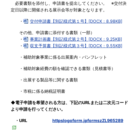
必要書類を添付し、申請書を提出してください。 ※交付決
定日以降に開催される展示会等が対象となります。
・
交付申請書【別記様式第１号】[DOCX：8.98KB]
その他、申請書に添付する書類（一部）
・
事業計画書【別記様式第２号】[DOCX：9.25KB]
・
収支予算書【別記様式第３号】[DOCX：9.55KB]
・補助対象事業に係る出展案内・パンフレット
・補助対象経費の額を確認できる書類（見積書等）
・出展する製品等に関する書類
・市税に係る納税証明書
◆電子申請を希望される方は、下記のURLまたは二次元コード
より申請を行ってください。
・URL
httpslogoform.jpformszZL965289