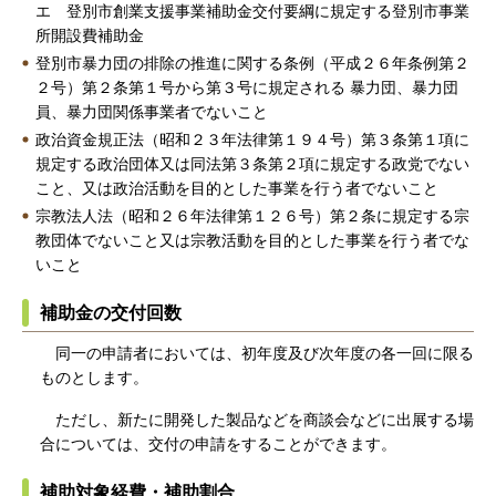
エ 登別市創業支援事業補助金交付要綱に規定する登別市事業
所開設費補助金
登別市暴力団の排除の推進に関する条例（平成２６年条例第２
２号）第２条第１号から第３号に規定される 暴力団、暴力団
員、暴力団関係事業者でないこと
政治資金規正法（昭和２３年法律第１９４号）第３条第１項に
規定する政治団体又は同法第３条第２項に規定する政党でない
こと、又は政治活動を目的とした事業を行う者でないこと
宗教法人法（昭和２６年法律第１２６号）第２条に規定する宗
教団体でないこと又は宗教活動を目的とした事業を行う者でな
いこと
補助金の交付回数
同一の申請者においては、初年度及び次年度の各一回に限る
ものとします。
ただし、新たに開発した製品などを商談会などに出展する場
合については、交付の申請をすることができます。
補助対象経費・補助割合