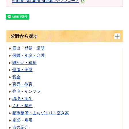
Adobe Acrobat Readerダウンロード
分野から探す
届出・登録・証明
保険・年金・介護
障がい・福祉
健康・予防
税金
育児・教育
住宅・インフラ
環境・衛生
入札・契約
都市整備・まちづくり・空き家
産業・雇用
市の紹介