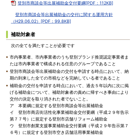
登別市商談会等出展補助金交付要綱[PDF：112KB]
登別市商談会等出展補助金の交付に関する運用方針
（H29.06.02）[PDF：99.8KB]
補助対象者
次の全てを満たすことが必要です
市内事業者、市内事業者のうち登別ブランド推奨認定事業者ま
たは市内事業者で構成される任意のグループであること
登別市商談会等出展補助金の交付を申請する時点において、納
期の到来した全ての市税などを完納している者であること
補助金の交付を申請する時点において、過去５年以内に次に掲
げる補助金について、補助対象者の責めに帰すべき事由により
交付の決定を取り消された者でないこと。
ア 本要綱に規定する登別市商談会等出展補助金
イ 登別市商店街活性化事業補助金交付要綱（平成２９年告示
第７７号）に規定する登別市店舗リフォーム補助金
ウ 登別市創業支援事業補助金交付要綱（平成２９年告示第７
６号）に規定する登別市空き店舗活用事業補助金