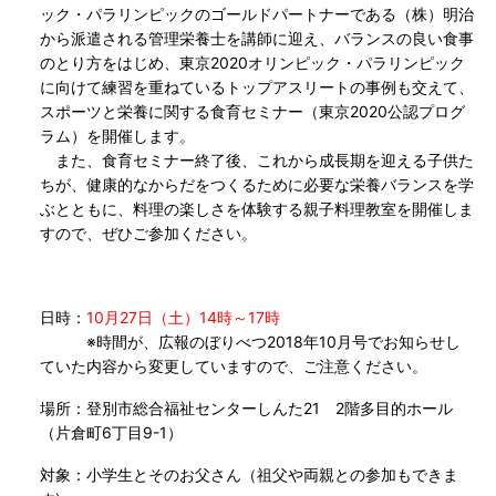
ック・パラリンピックのゴールドパートナーである（株）明治
から派遣される管理栄養士を講師に迎え、バランスの良い食事
のとり方をはじめ、東京2020オリンピック・パラリンピック
に向けて練習を重ねているトップアスリートの事例も交えて、
スポーツと栄養に関する食育セミナー（東京2020公認プログ
ラム）を開催します。
また、食育セミナー終了後、これから成長期を迎える子供た
ちが、健康的なからだをつくるために必要な栄養バランスを学
ぶとともに、料理の楽しさを体験する親子料理教室を開催しま
すので、ぜひご参加ください。
日時
：
10月27日（土）14時～17時
※時間が、広報のぼりべつ2018年10月号でお知らせし
ていた内容から変更していますので、ご注意ください。
場所
：登別市総合福祉センターしんた21 2階多目的ホール
（片倉町6丁目9-1）
対象
：小学生とそのお父さん（祖父や両親との参加もできま