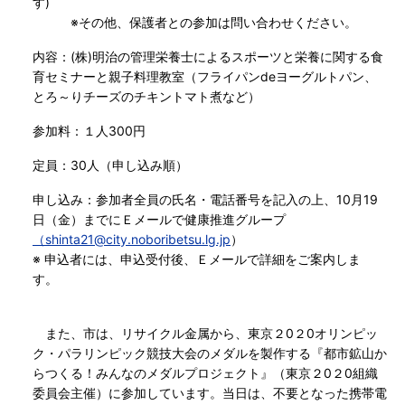
す)
※その他、保護者との参加は問い合わせください。
内容
：(株)明治の管理栄養士によるスポーツと栄養に関する食
育セミナーと親子料理教室（フライパンdeヨーグルトパン、
とろ～りチーズのチキントマト煮など）
参加料：１人300円
定員
：30人（申し込み順）
申し込み：参加者全員の氏名・電話番号を記入の上、10月19
日（金）までにＥメールで健康推進グループ
（
shinta21@city.noboribetsu.lg.jp
）
※ 申込者には、申込受付後、Ｅメールで詳細をご案内しま
す。
また、市は、リサイクル金属から、東京２0２0オリンピッ
ク・パラリンピック競技大会のメダルを製作する『都市鉱山か
らつくる！みんなのメダルプロジェクト』（東京２0２0組織
委員会主催）に参加しています。当日は、不要となった携帯電