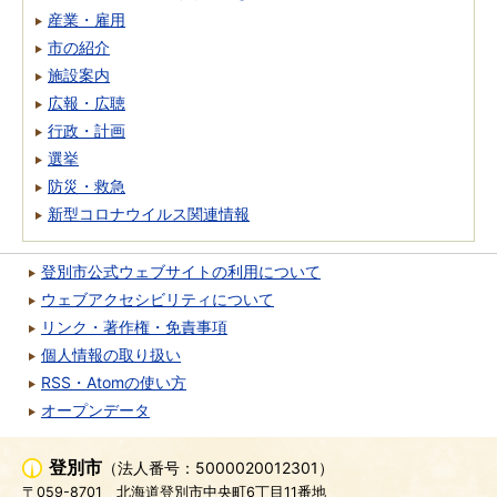
産業・雇用
市の紹介
施設案内
広報・広聴
行政・計画
選挙
防災・救急
新型コロナウイルス関連情報
登別市公式ウェブサイトの利用について
ウェブアクセシビリティについて
リンク・著作権・免責事項
個人情報の取り扱い
RSS・Atomの使い方
オープンデータ
登別市
（法人番号：5000020012301）
〒059-8701
北海道登別市中央町6丁目11番地