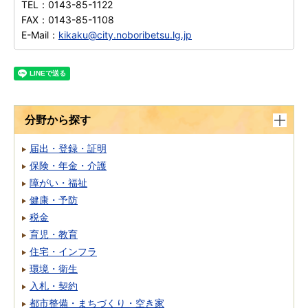
TEL：
0143-85-1122
FAX：
0143-85-1108
E-Mail：
kikaku@city.noboribetsu.lg.jp
分野から探す
届出・登録・証明
保険・年金・介護
障がい・福祉
健康・予防
税金
育児・教育
住宅・インフラ
環境・衛生
入札・契約
都市整備・まちづくり・空き家