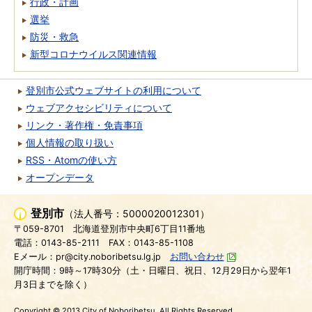
行政・計画
選挙
防災・救急
新型コロナウイルス関連情報
登別市公式ウェブサイトの利用について
ウェブアクセシビリティについて
リンク・著作権・免責事項
個人情報の取り扱い
RSS・Atomの使い方
オープンデータ
登別市
（法人番号：5000020012301）
〒059-8701
北海道登別市中央町6丁目11番地
電話：0143-85-2111
FAX：0143-85-1108
Eメール：pr@city.noboribetsu.lg.jp
お問い合わせ
開庁時間：9時～17時30分（土・日曜日、祝日、12月29日から翌年1
月3日までを除く）
Copyright © 2013 City of Noboribetsu. All Rights Reserved.