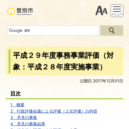
支援ツー
メニュー
平成２９年度事務事業評価（対
象：平成２８年度実施事業）
公開日 2017年12月01日
目次
1 概要
2 行政評価会議による評価（２次評価）の内容
3 意見の募集
4 意見の募集結果