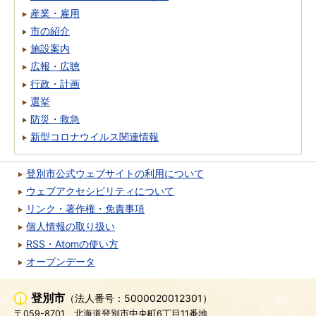
産業・雇用
市の紹介
施設案内
広報・広聴
行政・計画
選挙
防災・救急
新型コロナウイルス関連情報
登別市公式ウェブサイトの利用について
ウェブアクセシビリティについて
リンク・著作権・免責事項
個人情報の取り扱い
RSS・Atomの使い方
オープンデータ
登別市
（法人番号：5000020012301）
〒059-8701
北海道登別市中央町6丁目11番地