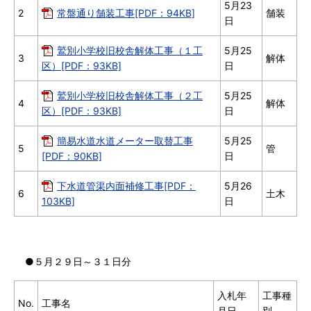
5月23
2
常盤通り舗装工事[PDF：94KB]
舗装
日
鷲別小学校旧校舎解体工事（１工
5月25
3
解体
区）[PDF：93KB]
日
鷲別小学校旧校舎解体工事（２工
5月25
4
解体
区）[PDF：93KB]
日
簡易水道水道メーター取替工事
5月25
5
管
[PDF：90KB]
日
下水道管渠内面補修工事[PDF：
5月26
6
土木
103KB]
日
●５月２９日～３１日分
入札年
工事種
No.
工事名
月日
別