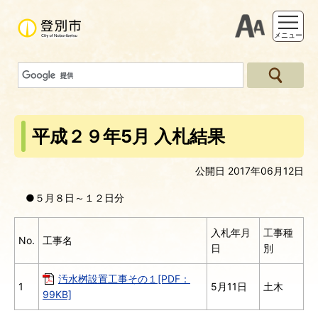
支援ツー
メニュー
平成２９年5月 入札結果
公開日 2017年06月12日
●５月８日～１２日分
入札年月
工事種
No.
工事名
日
別
汚水桝設置工事その１[PDF：
1
5月11日
土木
99KB]