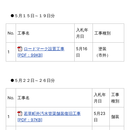
●５月１５日～１９日分
入札年
No.
工事名
工事種別
月日
ロードマーク設置工事
5月16
塗装
1
[PDF：99KB]
日
（市外）
●５月２２日～２６日分
入札年
工事
No.
工事名
月日
種別
若草町外汚水管渠舗装復旧工事
5月23
1
舗装
[PDF：97KB]
日