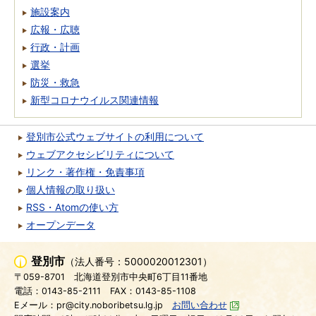
施設案内
広報・広聴
行政・計画
選挙
防災・救急
新型コロナウイルス関連情報
登別市公式ウェブサイトの利用について
ウェブアクセシビリティについて
リンク・著作権・免責事項
個人情報の取り扱い
RSS・Atomの使い方
オープンデータ
登別市
（法人番号：5000020012301）
〒059-8701
北海道登別市中央町6丁目11番地
電話：0143-85-2111
FAX：0143-85-1108
Eメール：pr@city.noboribetsu.lg.jp
お問い合わせ