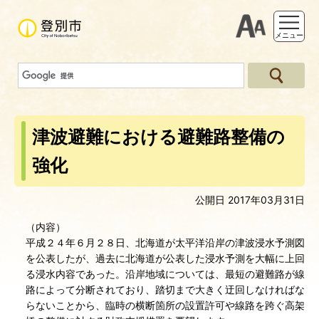
支援ツー
メニュー
津波避難における避難路整備の
強化
公開日 2017年03月31日
（内容）
平成２４年６月２８日、北海道が太平洋沿岸の津波浸水予測図
を公表したが、過去に北海道が公表した浸水予測を大幅に上回
る浸水内容であった。沿岸地域については、最短の避難路が線
路によって分断されており、踏切まで大きく迂回しなければな
らないことから、臨時の横断箇所の設置許可や線路を跨ぐ高架