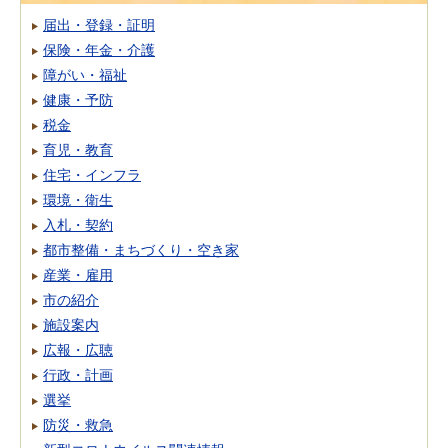
届出・登録・証明
保険・年金・介護
障がい・福祉
健康・予防
税金
育児・教育
住宅・インフラ
環境・衛生
入札・契約
都市整備・まちづくり・空き家
産業・雇用
市の紹介
施設案内
広報・広聴
行政・計画
選挙
防災・救急