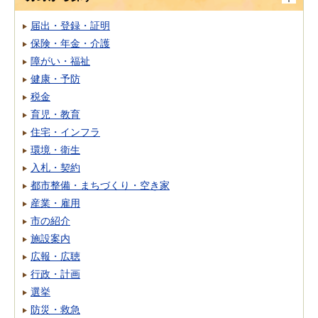
届出・登録・証明
保険・年金・介護
障がい・福祉
健康・予防
税金
育児・教育
住宅・インフラ
環境・衛生
入札・契約
都市整備・まちづくり・空き家
産業・雇用
市の紹介
施設案内
広報・広聴
行政・計画
選挙
防災・救急