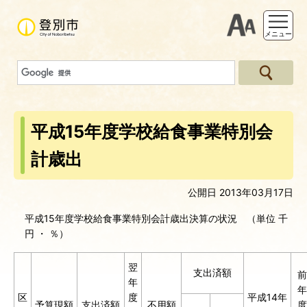
支援ツー
メニュー
平成15年度学校給食事業特別会
計歳出
公開日 2013年03月17日
平成15年度学校給食事業特別会計歳出決算の状況 （単位 千
円 ・ ％）
翌
支出済額
前
年
年
区
度
平成14年
予算現額
支出済額
不用額
度