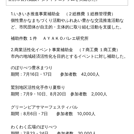
1.いきいき推進事業補助金 （２総務費 １総務管理費）
個性豊かなまちづくり活動やふれあい豊かな交流推進活動な
ど、市民団体が自主的・主体的に取り組む活動を支援した。
補助件数 １件 ＡＹＡＫＯバレエ研究所
2.商業活性化イベント事業補助金 （７商工費 １商工費）
市内の地域経済活性化を目的とするイベントに対し補助した。
のぼりべつ豊水まつり
期間：7月16日・17日 参加者数 42,000人
鷲別地区活性化手作り夏祭り
期間：7月9・10日、8月20日 参加者数 2,000人
グリーンピアサマーフェスティバル
期間：8月6日・7日 参加者数 10,000人
わくわく広場のぼりべつ
期間：7月23・24日 参加者数 20,000人