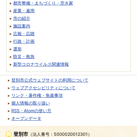
都市整備・まちづくり・空き家
産業・雇用
市の紹介
施設案内
広報・広聴
行政・計画
選挙
防災・救急
新型コロナウイルス関連情報
登別市公式ウェブサイトの利用について
ウェブアクセシビリティについて
リンク・著作権・免責事項
個人情報の取り扱い
RSS・Atomの使い方
オープンデータ
登別市
（法人番号：5000020012301）