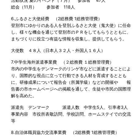
活動状況 夏のイベント（７月） 参加者 47人
総会（11月） 参加者 118人
6.ふるさと大使経費 （2総務費 1総務管理費）
登別市にゆかりのある人を登別ふるさと大使（鬼大使）に任命
し、様々な機会を通じて登別市のＰＲをしてもらうとともに、
まちづくりに役立つ有益な情報を収集し、提供してもらう。
大使数 ４８人（日本人３２人・外国人１６人）
7.中学生海外派遣事業費 （２総務費 １総務管理費）
市内の中学生をデンマークのリンゲ市などに派遣することによ
り、国際的な視点に立って行動できる人材を育成するととも
に、研修成果について報告会（所属学級）などの開催や 報
告書の市ホームページへの掲載を通して、生徒や市民の国際理
解を高めた。
派遣先 デンマーク 派遣人数 中学生5人、引率者3人
事業内容 市役所表敬訪問、学校訪問、ホームステイでの交流
等
8.自治体職員協力交流事業費 （2総務費 1総務管理費）