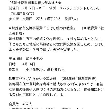
'05姉妹都市国際親善少年水泳大会
開催日 9月17日～19日 場所 スパッシュランドしろいし
（宮城県白石市）
参加者 交流団 27人（選手20人、役員7人）
4.姉妹都市交流事業費「こけし絵づけ教室」 （10教育費 5社
会教育費）
姉妹都市白石市の伝統文化を理解し、友好を深めるとともに、
子どもたちと地域の高齢者との世代間交流を図るため、こけし
工人を講師に小学校で絵づけ教室を実施した。
実施場所 富岸小学校
日時 4月14日
参加者 小学生96人、高齢者15人
5.東京登別げんきかい交流経費 （2総務費 1総務管理費）
首都圏在住の登別出身者等で構成される“げんきかい”は、有益
な情報の提供や人脈づくりの原動力になるなど、首都圏におけ
る登別の応援団として貢献している。
会員数 487人