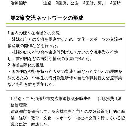
活動箇所 道路 9箇所、公園 4箇所、河川 4箇所
第2節 交流ネットワークの形成
1.国内の様々な地域との交流
・姉妹都市との交流を促進するため、文化・スポーツの交流や
物産展の開催などを行った。
・札幌のぼりべつ会や東京登別げんきかいの交流事業を推進
し、首都圏などの有効な情報の収集に努めた。
2.地域国際化の推進
・国際的な視野を持った人材の育成と異なった文化への理解を
深めるため、中学生の海外派遣研修や自治体職員協力交流事業
などを引き続き実施した。
1.登別・白石姉妹都市交流推進協議会助成金 （2総務費 1総
務管理費）
姉妹都市を提携している宮城県白石市との友好親善を目的に産
業・経済・教育・文化・スポーツ・福祉の交流を行っている協
議会に対し助成した。