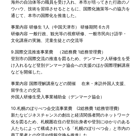
海外の自治体等の職員を受け入れ、本市が培ってきた行政のノ
ウハウ、技術を習得させるとともに、国際化施策等への協力を
通じて、本市の国際化を推進した。
事業内容 研修生 1人（中国天津市） 研修期間 6カ月
研修内容 一般行政、観光等の視察研修、一般市民向け語学・
文化講座の実施、児童生徒との交流等
9.国際交流推進事業費 （2総務費 1総務管理費）
登別市の国際交流の推進を図るため、デンマーク人研修生を受
け入れるなど登別デンマーク協会への支援のほか国際理解講座
などを開催した。
事業内容 国際理解講座などの開催 在来・来訪外国人支援、
留学生との交流
外国人研修生受入事業補助金（デンマーク協会）
10.札幌のぼりべつ会交流事業費 (2総務費 1総務管理費)
新たなビジネスチャンスの創出と経済関係者間のネットワーク
化を図るため、札幌圏在住の登別出身者や登別にゆかりのある
人たちによって構成されている「札幌のぼりべつ会」と市内の
商工業者との交流や情報交換を推進した。