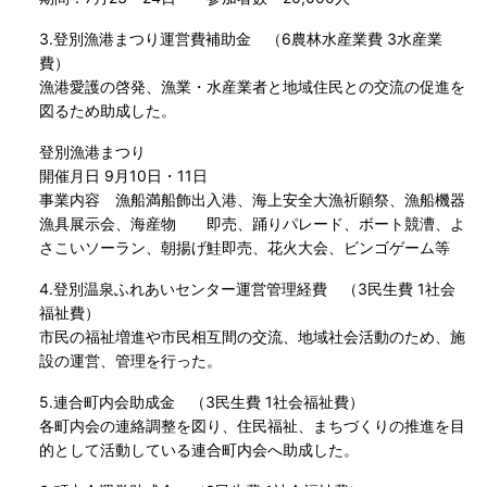
3.登別漁港まつり運営費補助金 （6農林水産業費 3水産業
費）
漁港愛護の啓発、漁業・水産業者と地域住民との交流の促進を
図るため助成した。
登別漁港まつり
開催月日 9月10日・11日
事業内容 漁船満船飾出入港、海上安全大漁祈願祭、漁船機器
漁具展示会、海産物 即売、踊りパレード、ボート競漕、よ
さこいソーラン、朝揚げ鮭即売、花火大会、ビンゴゲーム等
4.登別温泉ふれあいセンター運営管理経費 （3民生費 1社会
福祉費）
市民の福祉増進や市民相互間の交流、地域社会活動のため、施
設の運営、管理を行った。
5.連合町内会助成金 （3民生費 1社会福祉費）
各町内会の連絡調整を図り、住民福祉、まちづくりの推進を目
的として活動している連合町内会へ助成した。