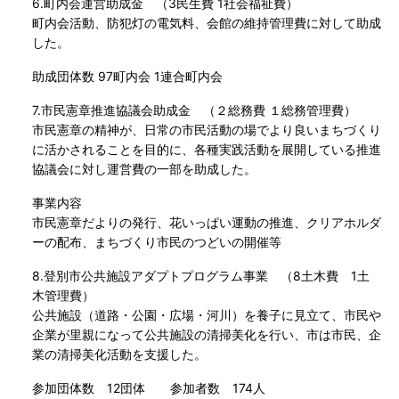
6.町内会運営助成金 （3民生費 1社会福祉費）
町内会活動、防犯灯の電気料、会館の維持管理費に対して助成
した。
助成団体数 97町内会 1連合町内会
7.市民憲章推進協議会助成金 （２総務費 １総務管理費）
市民憲章の精神が、日常の市民活動の場でより良いまちづくり
に活かされることを目的に、各種実践活動を展開している推進
協議会に対し運営費の一部を助成した。
事業内容
市民憲章だよりの発行、花いっぱい運動の推進、クリアホルダ
ーの配布、まちづくり市民のつどいの開催等
8.登別市公共施設アダプトプログラム事業 （8土木費 1土
木管理費）
公共施設（道路・公園・広場・河川）を養子に見立て、市民や
企業が里親になって公共施設の清掃美化を行い、市は市民、企
業の清掃美化活動を支援した。
参加団体数 12団体 参加者数 174人