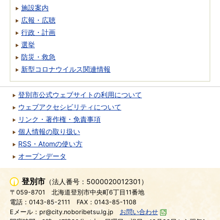
施設案内
広報・広聴
行政・計画
選挙
防災・救急
新型コロナウイルス関連情報
登別市公式ウェブサイトの利用について
ウェブアクセシビリティについて
リンク・著作権・免責事項
個人情報の取り扱い
RSS・Atomの使い方
オープンデータ
登別市
（法人番号：5000020012301）
〒059-8701
北海道登別市中央町6丁目11番地
電話：0143-85-2111
FAX：0143-85-1108
Eメール：pr@city.noboribetsu.lg.jp
お問い合わせ