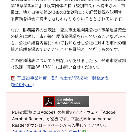
第18条第3項により設立団体の長（登別市長）へ提出され、市
長は、地方自治法第243条の3第2項により経営状況を説明す
る書類を議会に提出しなければならないこととされています。
なお、財務諸表の公表は、登別市土地開発公社の事業運営資金
の借入に対し、市が毎年度債務保証を行っていることなどから
も、公社の経営内容についてお知らせし公社に対する市民の理
解と信頼を深めていただくことを目的として行うものです。
この財務諸表について不明な点がありましたら、登別市財政部
財政課（電話85-1331）にお問い合せください。
平成20事業年度 登別市土地開発公社 財務諸表
(161KBytes)
PDFの閲覧にはAdobe社の無償のソフトウェア「Adobe
Acrobat Reader」が必要です。下記のAdobe Acrobat
Readerダウンロードページから入手してください。
Adobe Acrobat Readerダウンロード