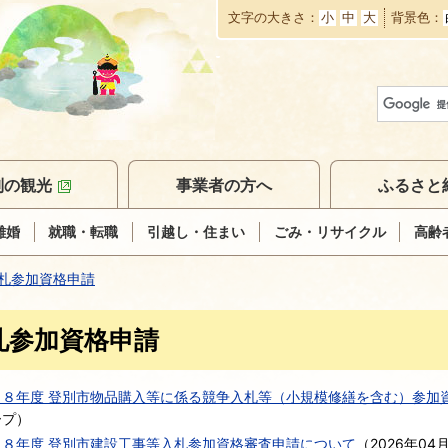
文字の大きさ
小
中
大
背景色
本
文
へ
移
動
別の観光
事業者の方へ
ふるさと
離婚
就職・転職
引越し・住まい
ごみ・リサイクル
高齢
札参加資格申請
札参加資格申請
・８年度 登別市物品購入等に係る競争入札等（小規模修繕を含む）参加
ープ
）
・８年度 登別市建設工事等入札参加資格審査申請について
（
2026年04