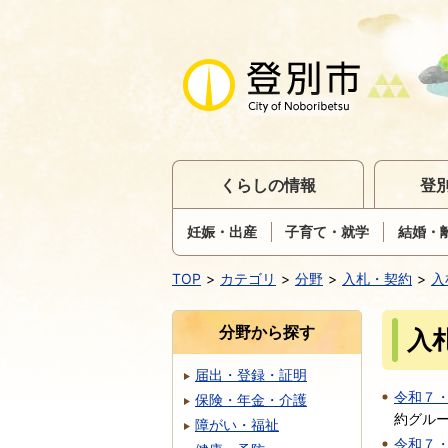
くらしの情報
登
妊娠・出産
子育て・就学
結婚・
TOP
カテゴリ
分野
入札・契約
入
分野から探す
入
届出・登録・証明
令和７
保険・年金・介護
約グル
障がい・福祉
令和７