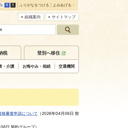
白
青
黒
ふりがなをつける
よみあげる
組織案内
サイトマップ
納税
登別へ移住
者・介護
お悔やみ・相続
交通機関
資格審査申請について
（
2026年04月06日
契
月06日
契約グループ
）