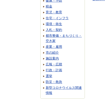
健康・予防
税金
育児・教育
住宅・インフラ
環境・衛生
入札・契約
都市整備・まちづくり・
空き家
産業・雇用
市の紹介
施設案内
広報・広聴
行政・計画
選挙
防災・救急
新型コロナウイルス関連
情報