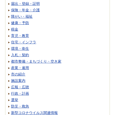
届出・登録・証明
保険・年金・介護
障がい・福祉
健康・予防
税金
育児・教育
住宅・インフラ
環境・衛生
入札・契約
都市整備・まちづくり・空き家
産業・雇用
市の紹介
施設案内
広報・広聴
行政・計画
選挙
防災・救急
新型コロナウイルス関連情報