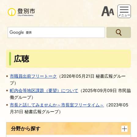
支援ツー
メニュー
広聴
市職員出前フリートーク
（
2026年05月21日
秘書広報グルー
プ
）
町内会等地区課題（要望）について
（
2025年09月09日
市民協
働グループ
）
市長と話してみませんか～市長室フリータイム～
（
2023年05
月31日
秘書広報グループ
）
分野から探す