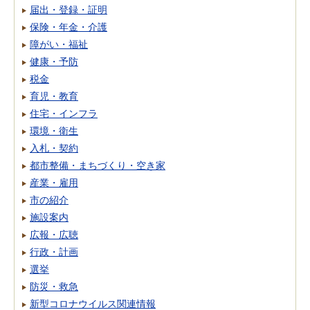
届出・登録・証明
保険・年金・介護
障がい・福祉
健康・予防
税金
育児・教育
住宅・インフラ
環境・衛生
入札・契約
都市整備・まちづくり・空き家
産業・雇用
市の紹介
施設案内
広報・広聴
行政・計画
選挙
防災・救急
新型コロナウイルス関連情報