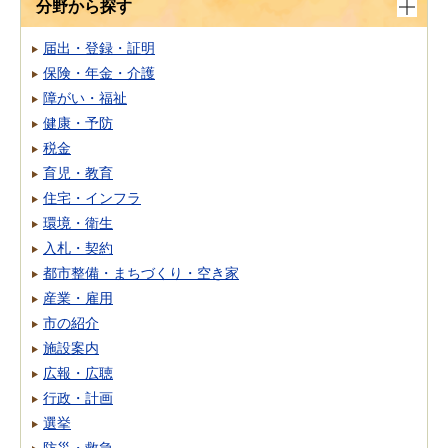
分野から探す
届出・登録・証明
保険・年金・介護
障がい・福祉
健康・予防
税金
育児・教育
住宅・インフラ
環境・衛生
入札・契約
都市整備・まちづくり・空き家
産業・雇用
市の紹介
施設案内
広報・広聴
行政・計画
選挙
防災・救急