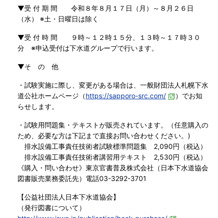
▼受 付 期 間 令和８年８月１７日（月）～８月２６日
（水） ※土・日曜日は除く
▼受 付 時 間 ９時～１２時１５分、１３時～１７時３０
分 ※申込受付は下水道グループで行います。
▼そ の 他
・試験実施に際し、変更がある場合は、一般財団法人札幌下水
道公社ホームページ（
https://sapporo-src.com/
）でお知
らせします。
・試験用問題集・テキストが販売されています。（任意購入の
ため、必要な方は下記まで直接お問い合わせください。)
排水設備工事責任技術者試験標準問題集 2,090円（税込）
排水設備工事責任技術者講習用テキスト 2,530円（税込）
《購入・問い合わせ》東京官書普及株式会社（日本下水道協会
図書販売業務委託先）電話03-3292-3701
【公益社団法人日本下水道協会】
（発行図書について）