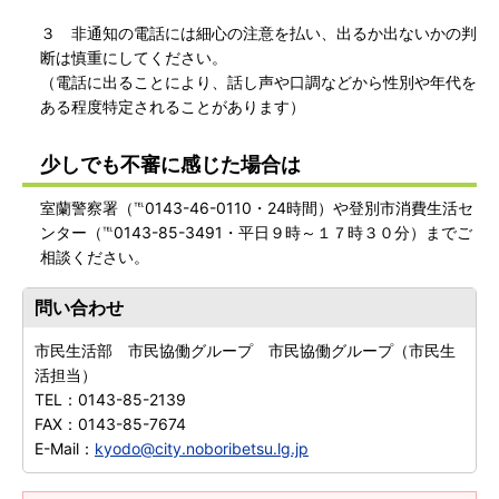
３ 非通知の電話には細心の注意を払い、出るか出ないかの判
断は慎重にしてください。
（電話に出ることにより、話し声や口調などから性別や年代を
ある程度特定されることがあります）
少しでも不審に感じた場合は
室蘭警察署（℡0143-46-0110・24時間）や登別市消費生活セ
ンター（℡0143-85-3491・平日９時～１７時３０分）までご
相談ください。
問い合わせ
市民生活部 市民協働グループ 市民協働グループ（市民生
活担当）
TEL：
0143-85-2139
FAX：
0143-85-7674
E-Mail：
kyodo@city.noboribetsu.lg.jp