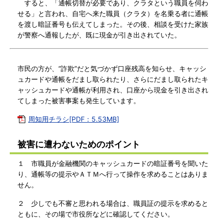
すると、「通帳切替が必要であり、クラタという職員を伺わ
せる」と言われ、自宅へ来た職員（クラタ）を名乗る者に通帳
を渡し暗証番号も伝えてしまった。その後、相談を受けた家族
が警察へ通報したが、既に現金が引き出されていた。
市民の方が、“詐欺”だと気づかず口座残高を知らせ、キャッシ
ュカードや通帳をだまし取られたり、さらにだまし取られたキ
ャッシュカードや通帳が利用され、口座から現金を引き出され
てしまった被害事案も発生しています。
周知用チラシ[PDF：5.53MB]
被害に遭わないためのポイント
１ 市職員が金融機関のキャッシュカードの暗証番号を聞いた
り、通帳等の提示やＡＴＭへ行って操作を求めることはありま
せん。
２ 少しでも不審と思われる場合は、職員証の提示を求めると
ともに、その場で市役所などに確認してください。