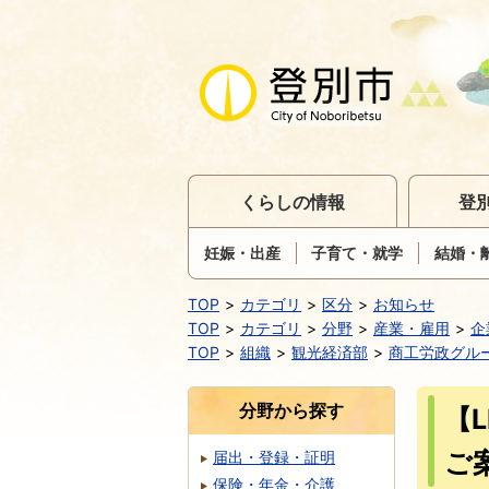
くらしの情報
登
妊娠・出産
子育て・就学
結婚・
TOP
カテゴリ
区分
お知らせ
TOP
カテゴリ
分野
産業・雇用
企
TOP
組織
観光経済部
商工労政グル
分野から探す
【
ご
届出・登録・証明
保険・年金・介護