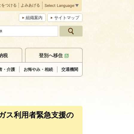
なをつける
よみあげる
Select Language
▼
組織案内
サイトマップ
納税
登別へ移住
者・介護
お悔やみ・相続
交通機関
Pガス利用者緊急支援の