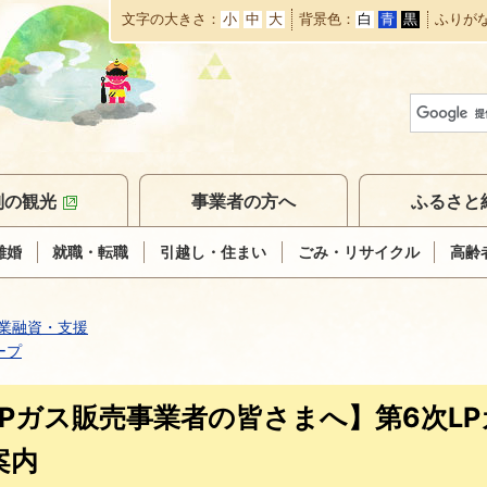
文字の大きさ
小
中
大
背景色
白
青
黒
ふりが
本
文
へ
移
動
別の観光
事業者の方へ
ふるさと
離婚
就職・転職
引越し・住まい
ごみ・リサイクル
高齢
業融資・支援
ープ
LPガス販売事業者の皆さまへ】第6次L
案内