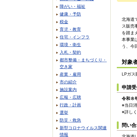
障がい・福祉
健康・予防
北海道
税金
ス販売
育児・教育
を踏ま
住宅・インフラ
本事業
環境・衛生
う、今
入札・契約
都市整備・まちづくり・
対象
空き家
LPガ
産業・雇用
市の紹介
申請受
施設案内
広報・広聴
令和８
行政・計画
※当日
※詳し
選挙
防災・救急
問い合
新型コロナウイルス関連
情報
北海道