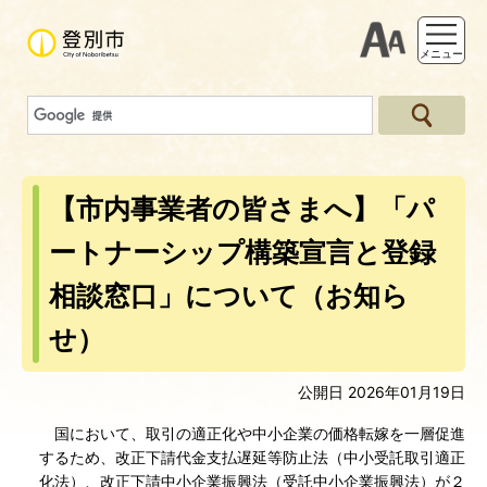
支援ツー
メニュー
【市内事業者の皆さまへ】「パ
ートナーシップ構築宣言と登録
相談窓口」について（お知ら
せ）
公開日 2026年01月19日
国において、取引の適正化や中小企業の価格転嫁を一層促進
するため、改正下請代金支払遅延等防止法（中小受託取引適正
化法）、改正下請中小企業振興法（受託中小企業振興法）が２