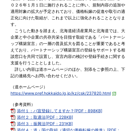
０２６年１月１日に施行されることに伴い、規制内容の追加や
適用対象の拡大が予定されており、価格転嫁の促進や取引の適
正化に向けた取組が、これまで以上に強化されることとなりま
す。
こうした動きを踏まえ、北海道経済産業局と北海道では、大
企業と中小企業の共存共栄を目指す取組である「パートナーシ
ップ構築宣言」の一層の普及拡大を図ることが重要であると考
えており、パートナーシップ構築宣言の登録をサポートする相
談窓口を共同で設置し、宣言内容の検討や登録手続きに関する
支援を行うこととしました。
詳しい内容は道ホームページのほか、別添をご参照の上、下
記の連絡先へお問い合わせください。
（道ホームページ）
https://www.pref.hokkaido.lg.jp/kz/csk/237820.html
（参考資料）
添付１：パ宣登録してますか？[PDF：898KB]
添付２：取適法[PDF：228KB]
添付３：振興法[PDF：231KB]
添付４：道・国の取組（適切な価格転嫁の推進）[PDF：