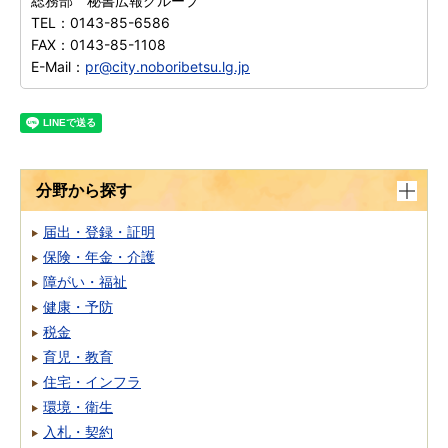
総務部 秘書広報グループ
TEL：
0143-85-6586
FAX：
0143-85-1108
E-Mail：
pr@city.noboribetsu.lg.jp
分野から探す
届出・登録・証明
保険・年金・介護
障がい・福祉
健康・予防
税金
育児・教育
住宅・インフラ
環境・衛生
入札・契約