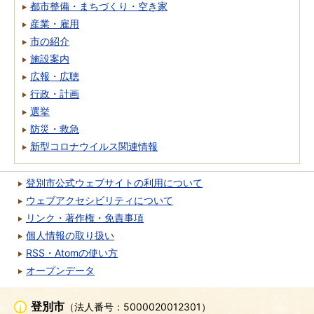
都市整備・まちづくり・空き家
産業・雇用
市の紹介
施設案内
広報・広聴
行政・計画
選挙
防災・救急
新型コロナウイルス関連情報
登別市公式ウェブサイトの利用について
ウェブアクセシビリティについて
リンク・著作権・免責事項
個人情報の取り扱い
RSS・Atomの使い方
オープンデータ
登別市
（法人番号：5000020012301）