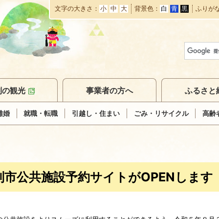
文字の大きさ
小
中
大
背景色
白
青
黒
ふりが
本
文
へ
移
動
別の観光
事業者の方へ
ふるさと
離婚
就職・転職
引越し・住まい
ごみ・リサイクル
高齢
別市公共施設予約サイトがOPENします