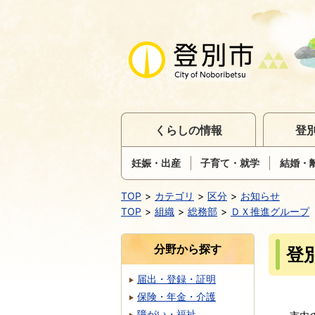
くらしの情報
登
妊娠・出産
子育て・就学
結婚・
TOP
カテゴリ
区分
お知らせ
TOP
組織
総務部
ＤＸ推進グループ
分野から探す
登
届出・登録・証明
保険・年金・介護
障がい・福祉