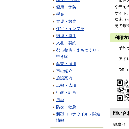
市内の
や自宅
健康・予防
サイト
税金
端末（
育児・教育
況の確
住宅・インフラ
環境・衛生
利用方
入札・契約
予約サ
都市整備・まちづくり・
空き家
アド
産業・雇用
QRコ
市の紹介
施設案内
広報・広聴
行政・計画
選挙
防災・救急
問い合
新型コロナウイルス関連
情報
総務部