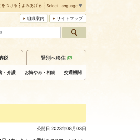
なをつける
よみあげる
Select Language
▼
組織案内
サイトマップ
納税
登別へ移住
者・介護
お悔やみ・相続
交通機関
公開日 2023年08月03日