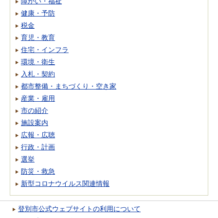
障がい・福祉
健康・予防
税金
育児・教育
住宅・インフラ
環境・衛生
入札・契約
都市整備・まちづくり・空き家
産業・雇用
市の紹介
施設案内
広報・広聴
行政・計画
選挙
防災・救急
新型コロナウイルス関連情報
登別市公式ウェブサイトの利用について