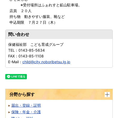
※受付場所はふぉれすと鉱山駐車場。
店員 ２０人
持ち物 動きやすい服装、靴など
申込期限 ７月２７日（木）
問い合わせ
保健福祉部 こども育成グループ
TEL：
0143-85-5634
FAX：
0143-85-1108
E-Mail：
child@city.noboribetsu.lg.jp
分野から探す
届出・登録・証明
保険・年金・介護