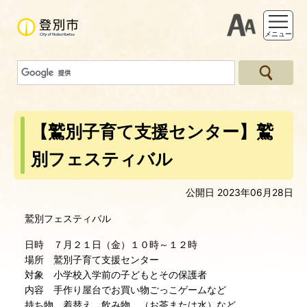
支援ツー
メニュー
【鷲別子育て支援センター】鷲
別フェスティバル
公開日 2023年06月28日
鷲別フェスティバル
日時 ７月２１日（金）１０時～１２時
場所 鷲別子育て支援センター
対象 小学校入学前の子どもとその保護者
内容 手作り屋台でお買い物ごっこゲームなど
持ち物 着替え、飲み物、（お茶または水）など