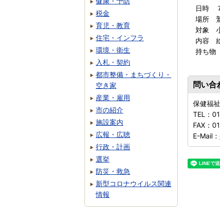
健康・予防
日時 
税金
場所 
育児・教育
対象 
住宅・インフラ
内容 
環境・衛生
持ち物
入札・契約
都市整備・まちづくり・
問い合
空き家
産業・雇用
保健福
市の紹介
TEL：
0
施設案内
FAX：
01
広報・広聴
E-Mail：
行政・計画
選挙
防災・救急
新型コロナウイルス関連
情報