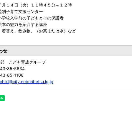
７月１４日（火）１１時４５分～１２時
鷲別子育て支援センター
小学校入学前の子どもとその保護者
絵本の魅力を紹介する講座
 着替え、飲み物、（お茶または水）など
わせ
祉部 こども育成グループ
143-85-5634
43-85-1108
child@city.noboribetsu.lg.jp