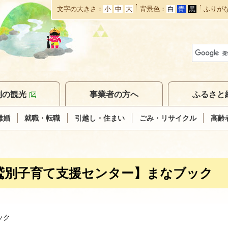
文字の大きさ
小
中
大
背景色
白
青
黒
ふりが
本
文
へ
移
動
別の観光
事業者の方へ
ふるさと
離婚
就職・転職
引越し・住まい
ごみ・リサイクル
高齢
鷲別子育て支援センター】まなブック
ック