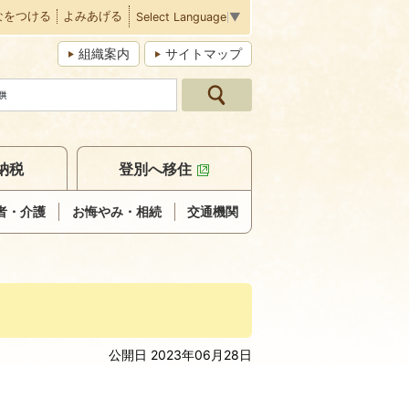
なをつける
よみあげる
Select Language
▼
組織案内
サイトマップ
納税
登別へ移住
者・介護
お悔やみ・相続
交通機関
公開日 2023年06月28日