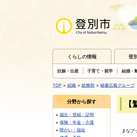
くらしの情報
登
妊娠・出産
子育て・就学
結婚・
TOP
組織
総務部
秘書広報グループ
分野から探す
【
届出・登録・証明
保険・年金・介護
障がい・福祉
まなブ